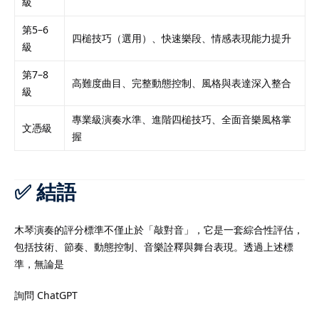
級
第5–6
四槌技巧（選用）、快速樂段、情感表現能力提升
級
第7–8
高難度曲目、完整動態控制、風格與表達深入整合
級
專業級演奏水準、進階四槌技巧、全面音樂風格掌
文憑級
握
✅ 結語
木琴演奏的評分標準不僅止於「敲對音」，它是一套綜合性評估，
包括技術、節奏、動態控制、音樂詮釋與舞台表現。透過上述標
準，無論是
詢問 ChatGPT