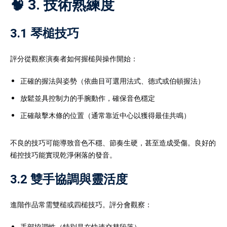
🧠 3. 技術熟練度
3.1 琴槌技巧
評分從觀察演奏者如何握槌與操作開始：
正確的握法與姿勢（依曲目可選用法式、德式或伯頓握法）
放鬆並具控制力的手腕動作，確保音色穩定
正確敲擊木條的位置（通常靠近中心以獲得最佳共鳴）
不良的技巧可能導致音色不穩、節奏生硬，甚至造成受傷。良好的
槌控技巧能實現乾淨俐落的發音。
3.2 雙手協調與靈活度
進階作品常需雙槌或四槌技巧。評分會觀察：
手部協調性（特別是在快速交替段落）