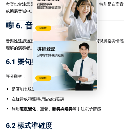
考官也會注意是否有
共鳴飽滿
的音色與
音準準確性
，特別是在高音
或擴展音域中。
🎼 6. 音樂詮釋能力
音樂性遠超過五線譜上的音符。評分者會獎勵那些展現風格與情感
理解的演奏者。
6.1 樂句與表情處理
評分觀察：
是否能表現類似吹奏樂器的「呼吸」感
在旋律或和聲轉折點做出強調
利用
速度變化、重音、斷奏與連奏
等手法賦予情感
6.2 樣式準確度