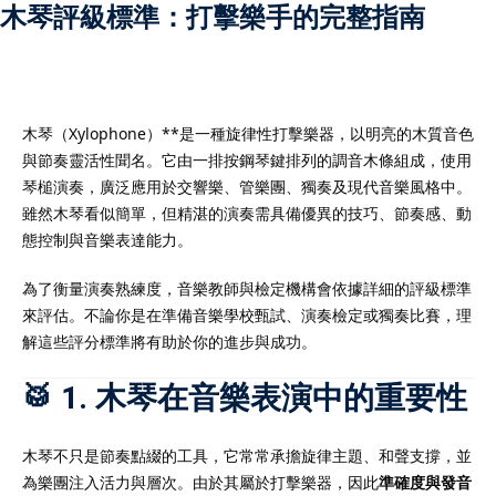
木琴評級標準：打擊樂手的完整指南
）
木琴（Xylophone）**是一種旋律性打擊樂器，以明亮的木質音色
與節奏靈活性聞名。它由一排按鋼琴鍵排列的調音木條組成，使用
）
琴槌演奏，廣泛應用於交響樂、管樂團、獨奏及現代音樂風格中。
雖然木琴看似簡單，但精湛的演奏需具備優異的技巧、節奏感、動
態控制與音樂表達能力。
為了衡量演奏熟練度，音樂教師與檢定機構會依據詳細的評級標準
來評估。不論你是在準備音樂學校甄試、演奏檢定或獨奏比賽，理
解這些評分標準將有助於你的進步與成功。
🥁 1. 木琴在音樂表演中的重要性
木琴不只是節奏點綴的工具，它常常承擔旋律主題、和聲支撐，並
為樂團注入活力與層次。由於其屬於打擊樂器，因此
準確度與發音