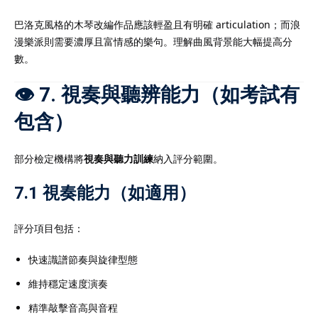
巴洛克風格的木琴改編作品應該輕盈且有明確 articulation；而浪
漫樂派則需要濃厚且富情感的樂句。理解曲風背景能大幅提高分
數。
👁 7. 視奏與聽辨能力（如考試有
包含）
部分檢定機構將
視奏與聽力訓練
納入評分範圍。
7.1 視奏能力（如適用）
評分項目包括：
快速識譜節奏與旋律型態
維持穩定速度演奏
精準敲擊音高與音程