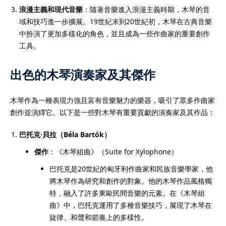
浪漫主義和現代音樂
：隨著音樂進入浪漫主義時期，木琴的音
域和技巧進一步擴展。19世紀末到20世紀初，木琴在古典音樂
中扮演了更加多樣化的角色，並且成為一些作曲家的重要創作
工具。
出色的木琴演奏家及其傑作
木琴作為一種表現力強且富有音樂魅力的樂器，吸引了眾多作曲家
創作並演繹它。以下是一些對木琴有重要貢獻的演奏家及其作品：
巴托克·貝拉（Béla Bartók）
傑作
：《木琴組曲》（Suite for Xylophone）
巴托克是20世紀的匈牙利作曲家和民族音樂學家，他
將木琴作為研究和創作的對象。他的木琴作品風格獨
特，融入了許多東歐民間音樂的元素。在《木琴組
曲》中，巴托克運用了多種音樂技巧，展現了木琴在
旋律、和聲和節奏上的多樣性。