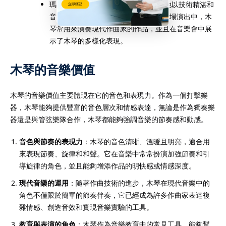
瑪麗亞·巴特是一位現代木琴演奏家，她以技術精湛和
音樂表現力豐富而著名。她的錄音和現場演出中，木
琴常用來演奏現代作曲家的作品，並且在音樂會中展
示了木琴的多樣化表現。
木琴的音樂價值
木琴的音樂價值主要體現在它的音色和表現力。作為一個打擊樂
器，木琴能夠提供豐富的音色層次和情感表達，無論是作為獨奏樂
器還是與管弦樂隊合作，木琴都能夠強調音樂的節奏感和動感。
音色與節奏的表現力
：木琴的音色清晰、溫暖且明亮，適合用
來表現節奏、旋律和和聲。它在音樂中常常扮演加強節奏和引
導旋律的角色，並且能夠增添作品的明快感或情感深度。
現代音樂的運用
：隨著作曲技術的進步，木琴在現代音樂中的
角色不僅限於簡單的節奏伴奏，它已經成為許多作曲家表達複
雜情感、創造音效和實現音樂實驗的工具。
教育與表演的角色
：木琴作為音樂教育中的常見工具，能夠幫