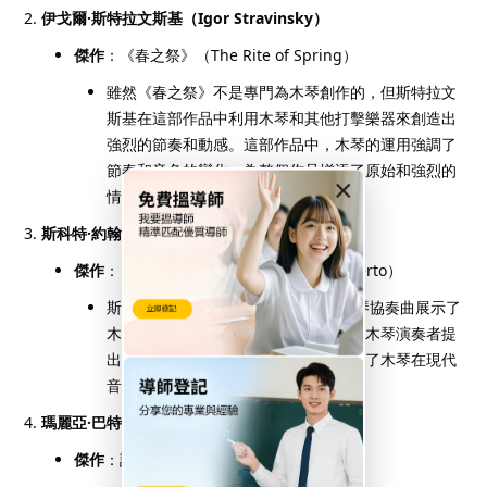
伊戈爾·斯特拉文斯基（Igor Stravinsky）
傑作
：《春之祭》（The Rite of Spring）
雖然《春之祭》不是專門為木琴創作的，但斯特拉文
斯基在這部作品中利用木琴和其他打擊樂器來創造出
強烈的節奏和動感。這部作品中，木琴的運用強調了
節奏和音色的變化，為整個作品增添了原始和強烈的
×
情感。
斯科特·約翰遜（Scott Johnson）
傑作
：《木琴協奏曲》（Xylophone Concerto）
斯科特·約翰遜是當代作曲家，他的木琴協奏曲展示了
木琴作為獨奏樂器的潛力。這部作品對木琴演奏者提
出了極高的技術要求，同時也充分發揮了木琴在現代
音樂中的表現力和音色的多樣性。
瑪麗亞·巴特（Maria Bartošová）
傑作
：許多現代木琴演奏錄音