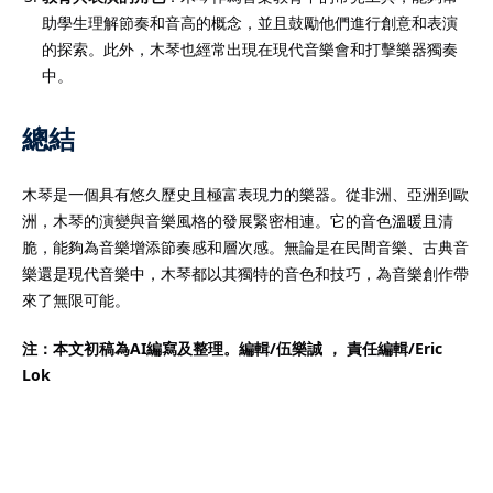
助學生理解節奏和音高的概念，並且鼓勵他們進行創意和表演
的探索。此外，木琴也經常出現在現代音樂會和打擊樂器獨奏
中。
總結
木琴是一個具有悠久歷史且極富表現力的樂器。從非洲、亞洲到歐
洲，木琴的演變與音樂風格的發展緊密相連。它的音色溫暖且清
脆，能夠為音樂增添節奏感和層次感。無論是在民間音樂、古典音
樂還是現代音樂中，木琴都以其獨特的音色和技巧，為音樂創作帶
來了無限可能。
注：本文初稿為AI編寫及整理。編輯/伍樂誠 ， 責任編輯/
Eric
Lok