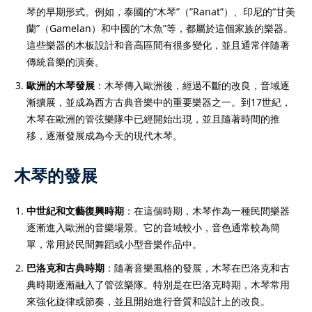
琴的早期形式。例如，泰國的“木琴”（”Ranat”）、印尼的“甘美
蘭”（Gamelan）和中國的“木魚”等，都屬於這個家族的樂器。
這些樂器的木板設計和音高區間有很多變化，並且通常伴隨著
傳統音樂的演奏。
歐洲的木琴發展
：木琴傳入歐洲後，經過不斷的改良，音域逐
漸擴展，並成為西方古典音樂中的重要樂器之一。到17世紀，
木琴在歐洲的管弦樂隊中已經開始出現，並且隨著時間的推
移，逐漸發展成為今天的現代木琴。
木琴的發展
中世紀和文藝復興時期
：在這個時期，木琴作為一種民間樂器
逐漸進入歐洲的音樂場景。它的音域較小，音色通常較為簡
單，常用於民間舞蹈或小型音樂作品中。
巴洛克和古典時期
：隨著音樂風格的發展，木琴在巴洛克和古
典時期逐漸融入了管弦樂隊。特別是在巴洛克時期，木琴常用
來強化旋律或節奏，並且開始進行音質和設計上的改良。