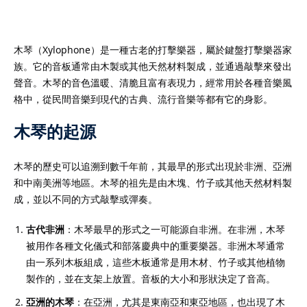
木琴（Xylophone）是一種古老的打擊樂器，屬於鍵盤打擊樂器家
族。它的音板通常由木製或其他天然材料製成，並通過敲擊來發出
）
聲音。木琴的音色溫暖、清脆且富有表現力，經常用於各種音樂風
格中，從民間音樂到現代的古典、流行音樂等都有它的身影。
）
木琴的起源
木琴的歷史可以追溯到數千年前，其最早的形式出現於非洲、亞洲
和中南美洲等地區。木琴的祖先是由木塊、竹子或其他天然材料製
成，並以不同的方式敲擊或彈奏。
古代非洲
：木琴最早的形式之一可能源自非洲。在非洲，木琴
被用作各種文化儀式和部落慶典中的重要樂器。非洲木琴通常
由一系列木板組成，這些木板通常是用木材、竹子或其他植物
製作的，並在支架上放置。音板的大小和形狀決定了音高。
亞洲的木琴
：在亞洲，尤其是東南亞和東亞地區，也出現了木