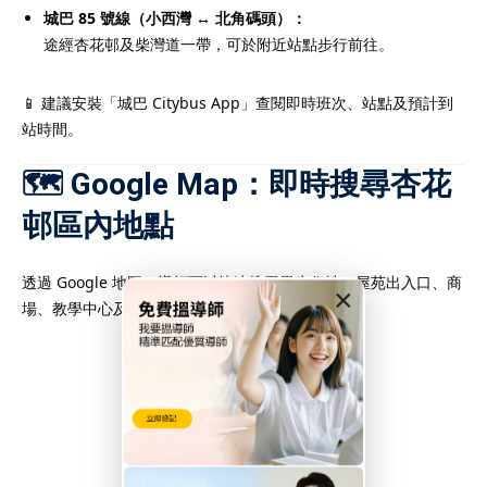
城巴 85 號線（小西灣 ↔ 北角碼頭）：
途經杏花邨及柴灣道一帶，可於附近站點步行前往。
📱 建議安裝「城巴 Citybus App」查閱即時班次、站點及預計到
站時間。
🗺️ Google Map：即時搜尋杏花
邨區內地點
透過 Google 地圖，導師可以快速搜尋學生住址、屋苑出入口、商
×
場、教學中心及最佳步行路線。