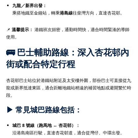
九龍／新界出發：
乘搭地鐵至金鐘站，轉乘
港島線
往柴灣方向，直達杏花邨。
📌
溫馨提示：
港鐵班次頻密，通勤時間快，適合時間緊湊的導師
使用。
🚌 巴士輔助路線：深入杏花邨內
街或配合特定行程
杏花邨巴士站位於港鐵站附近及太安樓外圍，部份巴士可直接從九
龍或新界抵達東區，適合距離地鐵站稍遠的補習地點或避開繁忙時
段。
▶ 常見城巴路線包括：
城巴 8 號線（跑馬地 ↔ 杏花邨）：
沿港島南區行駛，直達杏花邨道，適合從灣仔、中環出發。