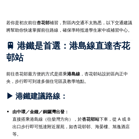
若你是初次前往
杏花邨
補習，對區內交通不太熟悉，以下交通建議
將幫助你快速掌握前往路線，確保準時抵達學生家中或補習中心。
）
🚆 港鐵是首選：港島線直達杏花
）
邨站
前往杏花邨最方便的方式是搭乘
港島線
，杏花邨站設於區內正中
央，步行即可到達多個住宅區及教學地點。
▶ 港鐵建議路線：
由中環／金鐘／銅鑼灣出發：
直接搭乘港島線（往柴灣方向），於
杏花邨站
下車，從 A 或 B
出口步行即可抵達附近屋苑，如杏花邨邨、海晏樓、旭逸酒店
等。