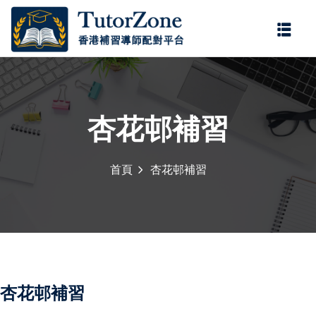
登錄
註冊
登錄
您還沒有帳號?
註冊
杏花邨補習
首頁
杏花邨補習
記住 我
忘記密碼?
杏花邨補習