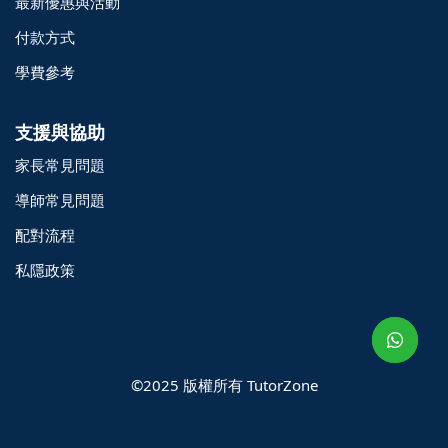
最新優惠與活動
付款方式
學費參考
支援與協助
家長常見問題
導師常見問題
配對流程
o@TutorZone.com.hk
私隱政策
午 9 時至下午 6 時
期一至日 - 24 小時
2 6828 1809
2 9061 3106
©2025 版權所有 TutorZone