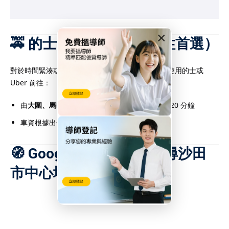
×
🚕 的士 / Uber 建議（彈性首選）
對於時間緊湊或攜帶教材繁重的導師，可考慮直接使用的士或
Uber 前往：
由
大圍、馬鞍山、九龍塘等地出發
，車程約 10–20 分鐘
車資根據出發地區約 $40–$100 不等
🧭 Google 地圖連結：搜尋沙田
市中心地點