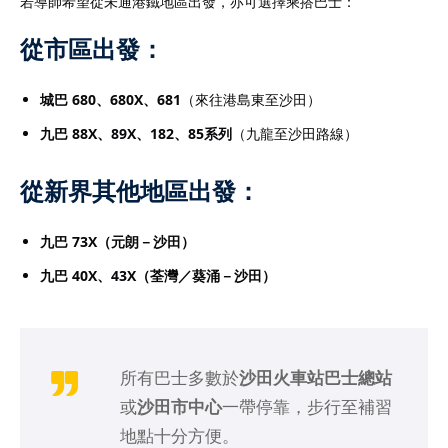
若導師希望從未通港鐵地區出發，亦可選擇乘搭巴士：
從市區出發：
城巴 680、680X、681
（來往港島東至沙田）
九巴 88X、89X、182、85系列
（九龍至沙田路線）
從新界其他地區出發：
九巴 73X（元朗－沙田）
九巴 40X、43X（荃灣／葵涌－沙田）
所有巴士多數於
沙田火車站巴士總站
或
沙田市中心
一帶停靠，步行至補習
地點十分方便。