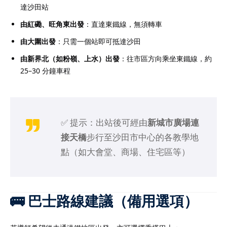
達沙田站
由紅磡、旺角東出發
：直達東鐵線，無須轉車
由大圍出發
：只需一個站即可抵達沙田
由新界北（如粉嶺、上水）出發
：往市區方向乘坐東鐵線，約
25–30 分鐘車程
✅ 提示：出站後可經由
新城市廣場連
接天橋
步行至沙田市中心的各教學地
點（如大會堂、商場、住宅區等）
🚌 巴士路線建議（備用選項）