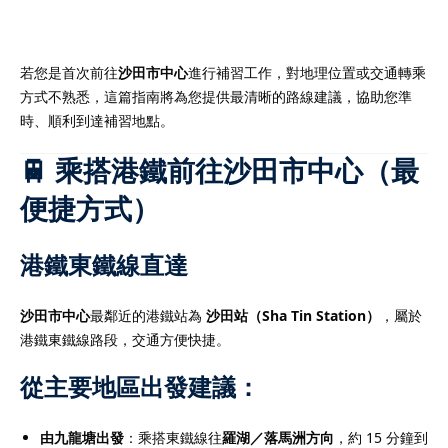
若您是首次前往
沙田市中心
進行補習工作，對地理位置或交通轉乘
方式不熟悉，這篇指南將為您提供最清晰的路線建議，協助您準
）
時、順利到達補習地點。
）
🚆 乘搭港鐵前往沙田市中心（最
便捷方式）
港鐵東鐵線直達
沙田市中心
最鄰近的港鐵站為
沙田站（Sha Tin Station）
，屬於
港鐵東鐵線路段，交通方便快捷。
從主要地區出發建議：
由九龍塘出發
：乘搭東鐵線往
羅湖／落馬洲方向
，約 15 分鐘到