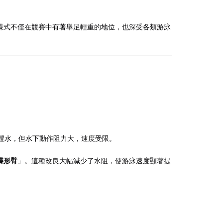
蝶式不僅在競賽中有著舉足輕重的地位，也深受各類游泳
蹬水，但水下動作阻力大，速度受限。
蝶形臂
」。這種改良大幅減少了水阻，使游泳速度顯著提