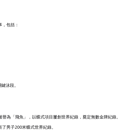
事，包括：
關鍵泳段。
被譽為「飛魚」，以蝶式項目屢創世界紀錄，奠定無數金牌紀錄。
了男子200米蝶式世界紀錄。