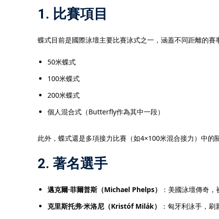
1.
比賽項目
蝶式目前是國際泳壇主要比賽泳式之一，涵蓋不同距離的賽
50米蝶式
100米蝶式
200米蝶式
個人混合式（Butterfly作為其中一段）
此外，蝶式還是多項接力比賽（如4×100米混合接力）中的
2.
著名選手
邁克爾·菲爾普斯（Michael Phelps）
：美國泳壇傳奇，
克里斯托弗·米洛尼（Kristóf Milák）
：匈牙利泳手，刷新