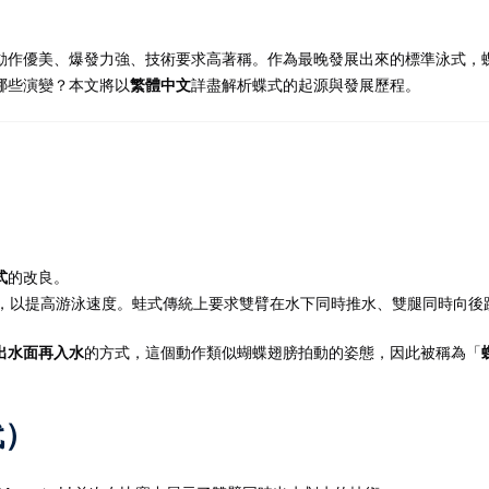
動作優美、爆發力強、技術要求高著稱。作為最晚發展出來的標準泳式，
記住 我
忘記密碼?
哪些演變？本文將以
繁體中文
詳盡解析蝶式的起源與發展歷程。
式
的改良。
作，以提高游泳速度。蛙式傳統上要求雙臂在水下同時推水、雙腿同時向後
出水面再入水
的方式，這個動作類似蝴蝶翅膀拍動的姿態，因此被稱為「
代）