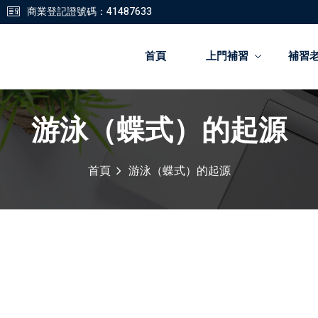
商業登記證號碼：41487633
首頁
上門補習
補習
游泳（蝶式）的起源
登錄
註冊
首頁
游泳（蝶式）的起源
登錄
您還沒有帳號?
註冊