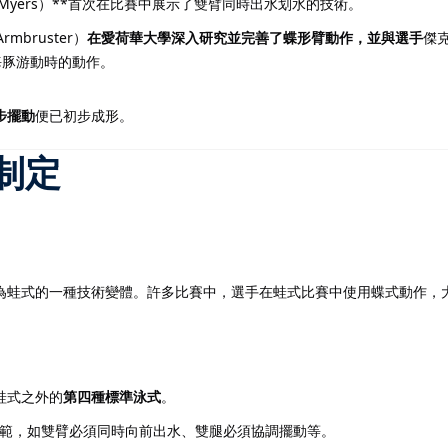
 Myers）**首次在比賽中展示了雙臂同時出水划水的技術。
mbruster）
在愛荷華大學深入研究並完善了蝶形臂動作，並與選手
傑克
海豚游動時的動作。
步擺動
便已初步成形。
制定
為蛙式的一種技術變體。許多比賽中，選手在蛙式比賽中使用蝶式動作，
蛙式之外的
第四種標準泳式
。
範，如雙臂必須同時向前出水、雙腿必須協調擺動等。