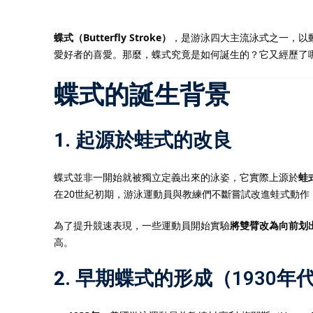
蝶式（Butterfly Stroke）
，是游泳四大主流泳式之一，以
愛好者的喜愛。那麼，蝶式究竟是如何誕生的？它又經歷了
蝶式的誕生背景
1.
起源於蛙式的改良
蝶式並非一開始就被獨立定義出來的泳姿，它實際上源於
蛙
在20世紀初期，游泳運動員與教練們不斷嘗試改進蛙式動
為了提升競速表現，一些運動員開始實驗
將雙臂改為向前划
高。
2.
早期蝶式的形成（1930年