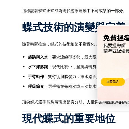
這標誌著蝶式正式成為現代游泳運動中不可或缺的一部分。
蝶式技術的演變與完善
隨著時間推進，蝶式的技術細節不斷優化，選手們針對每一
起跳與入水
：要求流線型姿勢，最大限度減少阻力。
水下海豚踢
：現代比賽中，起跳與轉身後的水下階段可以
手臂動作
：雙臂從肩膀發力，推水路徑如雙「S」形，提
呼吸節奏
：選手需在每兩次或三次划水後快速抬頭呼吸，
頂尖蝶式選手能夠展現出節奏分明、力量與柔韌性兼具的高
現代蝶式的重要地位