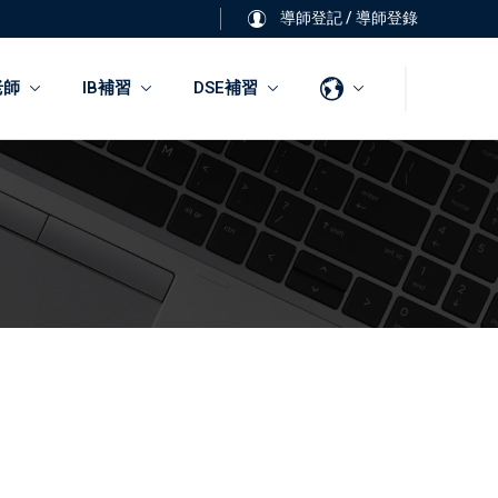
導師登記
/
導師登錄
老師
IB補習
DSE補習