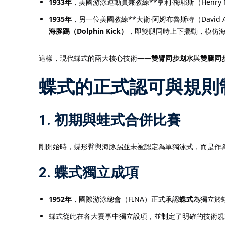
1933年
，美國游泳運動員兼教練**亨利·梅耶斯（Henry
1935年
，另一位美國教練**大衛·阿姆布魯斯特（David Ar
海豚踢（Dolphin Kick）
，即雙腿同時上下擺動，模仿
這樣，現代蝶式的兩大核心技術——
雙臂同步划水
與
雙腿同
蝶式的正式認可與規則
1.
初期與蛙式合併比賽
剛開始時，蝶形臂與海豚踢並未被認定為單獨泳式，而是作
2.
蝶式獨立成項
1952年
，國際游泳總會（FINA）正式承認
蝶式
為獨立於
蝶式從此在各大賽事中獨立設項，並制定了明確的技術規