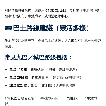
離開港鐵彩虹站後，請使用
C1 或 C2 出口
，步行前往牛池灣地標
如牛池灣街市、牛池灣邨、或附近教學中心。
🚌 巴士路線建議（靈活多樣）
牛池灣交通網絡完善，多條巴士線途經，適合來自不同地區的導師
使用。
常見九巴／城巴路線包括：
九巴 11C 號
：觀塘碼頭 ↔ 彩虹（途經牛池灣）
九巴 29M 號
：將軍澳寶琳 ↔ 彩虹站（經牛池灣）
城巴 E22 號
：機場 ↔ 順利邨（途經牛池灣道）
🚏 常見巴士站名包括：「牛池灣街市」、「彩虹邨」、「牛池灣
邨」。