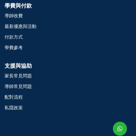
學費與付款
導師收費
最新優惠與活動
付款方式
學費參考
支援與協助
家長常見問題
導師常見問題
配對流程
o@TutorZone.com.hk
私隱政策
午 9 時至下午 6 時
期一至日 - 24 小時
2 6828 1809