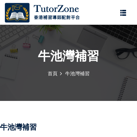
登錄
註冊
登錄
您還沒有帳號?
註冊
牛池灣補習
首頁
牛池灣補習
記住 我
忘記密碼?
牛池灣補習