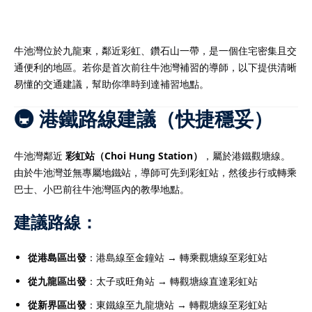
牛池灣位於九龍東，鄰近彩虹、鑽石山一帶，是一個住宅密集且交
通便利的地區。若你是首次前往牛池灣補習的導師，以下提供清晰
）
易懂的交通建議，幫助你準時到達補習地點。
）
🚇 港鐵路線建議（快捷穩妥）
牛池灣鄰近
彩虹站（Choi Hung Station）
，屬於港鐵觀塘線。
由於牛池灣並無專屬地鐵站，導師可先到彩虹站，然後步行或轉乘
巴士、小巴前往牛池灣區內的教學地點。
建議路線：
從港島區出發
：港島線至金鐘站 → 轉乘觀塘線至彩虹站
從九龍區出發
：太子或旺角站 → 轉觀塘線直達彩虹站
從新界區出發
：東鐵線至九龍塘站 → 轉觀塘線至彩虹站