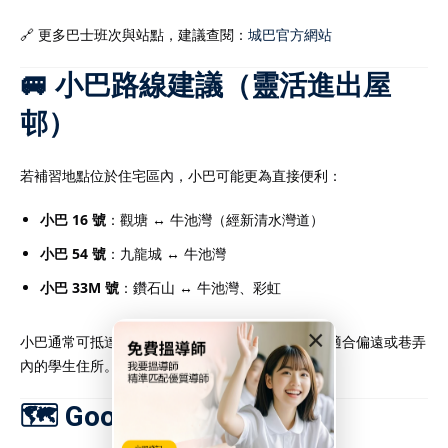
🔗 更多巴士班次與站點，建議查閱：
城巴官方網站
🚐 小巴路線建議（靈活進出屋
邨）
若補習地點位於住宅區內，小巴可能更為直接便利：
小巴 16 號
：觀塘 ↔ 牛池灣（經新清水灣道）
小巴 54 號
：九龍城 ↔ 牛池灣
小巴 33M 號
：鑽石山 ↔ 牛池灣、彩虹
×
小巴通常可抵達比港鐵或巴士更接近的教學地點，適合偏遠或巷弄
內的學生住所。
🗺️ Google 地圖導航建議