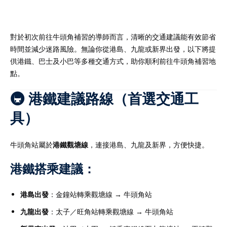
對於初次前往牛頭角補習的導師而言，清晰的交通建議能有效節省
時間並減少迷路風險。無論你從港島、九龍或新界出發，以下將提
）
供港鐵、巴士及小巴等多種交通方式，助你順利前往牛頭角補習地
點。
）
🚇 港鐵建議路線（首選交通工
具）
牛頭角站屬於
港鐵觀塘線
，連接港島、九龍及新界，方便快捷。
港鐵搭乘建議：
港島出發
：金鐘站轉乘觀塘線 → 牛頭角站
九龍出發
：太子／旺角站轉乘觀塘線 → 牛頭角站