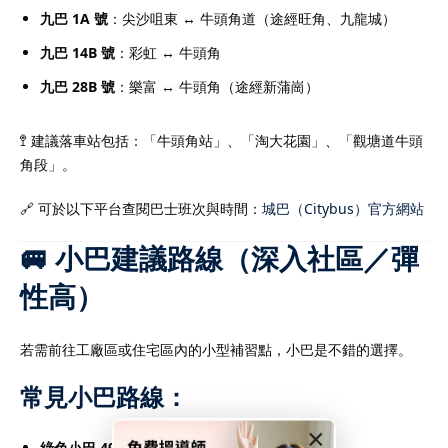
九巴 1A 號
：尖沙咀東 ↔ 牛頭角道（途經旺角、九龍城）
九巴 14B 號
：彩虹 ↔ 牛頭角
九巴 28B 號
：樂富 ↔ 牛頭角（途經新蒲崗）
🚏 建議落車站包括：「牛頭角站」、「淘大花園」、「觀塘道牛頭
角段」。
🔗 可於以下平台查閱巴士班次與時間：
城巴（Citybus）官方網站
🚐 小巴建議路線（深入社區／彈
性高）
若需前往工廠區或住宅區內的小型補習點，小巴是不錯的選擇。
常見小巴路線：
×
綠色小巴 49M 號
：九龍灣 ↔ 牛頭角 ↔ 觀塘