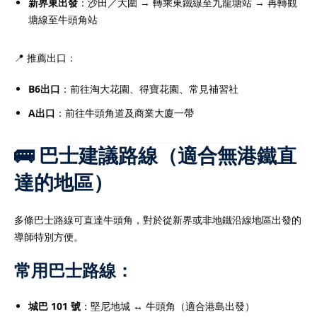
新界東出發
：沙田／大圍 → 轉乘東鐵線至九龍塘站 → 再轉觀
塘線至牛頭角站
📍 推薦出口：
B6出口
：前往淘大花園、得寶花園、常見補習社
A出口
：前往牛頭角道及商業大廈一帶
🚌 巴士建議路線（適合無港鐵直
達的地區）
多條巴士路線可直達牛頭角，對於從新界或非地鐵沿線地區出發的
導師特別方便。
常用巴士路線：
城巴 101 號
：堅尼地城 ↔ 牛頭角（適合港島出發）