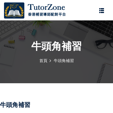
登錄
註冊
登錄
您還沒有帳號?
註冊
牛頭角補習
首頁
牛頭角補習
記住 我
忘記密碼?
牛頭角補習