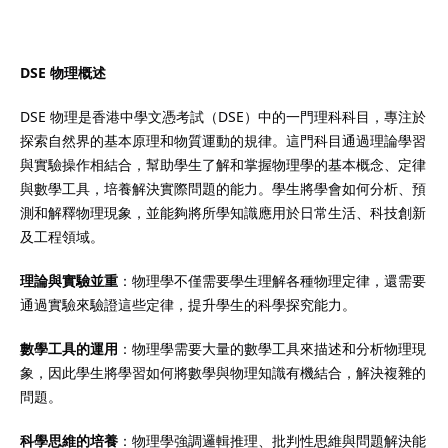
DSE 物理概述
）
DSE 物理是香港中學文憑考試（DSE）中的一門理科科目，專注於
探索自然界的基本原理和物質運動的規律。這門科目通過理論學習
）
與實驗操作相結合，幫助學生了解和掌握物理學的基本概念、定律
與數學工具，培養解決實際問題的能力。學生將學會如何分析、預
測和解釋物理現象，並能夠將所學知識應用於日常生活、科技創新
及工程領域。
理論與實驗並重
：物理學不僅需要學生理解各種物理定律，還需要
通過實驗來驗證這些定律，提升學生的科學探究能力。
數學工具的運用
：物理學需要大量的數學工具來描述和分析物理現
象，因此學生將學習如何將數學與物理知識有機結合，解決複雜的
問題。
科學思維的培養
：物理學強調邏輯推理、批判性思維與問題解決能