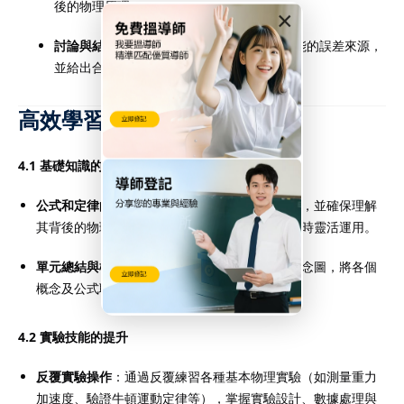
後的物理原理。
×
討論與結論
：對實驗結果進行討論，提出可能的誤差來源，
並給出合理的結論。
高效學習策略
4.1 基礎知識的鞏固
公式和定律的背誦與理解
：熟記物理公式與定律，並確保理解
其背後的物理意義，這樣才能在計算和解釋問題時靈活運用。
單元總結與概念圖
：每學完一個單元後，畫出概念圖，將各個
概念及公式聯繫起來，加深對物理現象的理解。
4.2 實驗技能的提升
反覆實驗操作
：通過反覆練習各種基本物理實驗（如測量重力
加速度、驗證牛頓運動定律等），掌握實驗設計、數據處理與