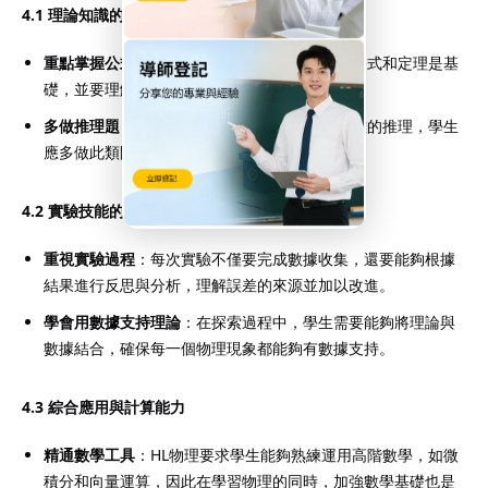
4.1 理論知識的深入理解
重點掌握公式與定理
：對於HL物理，熟記各種公式和定理是基
礎，並要理解公式背後的物理意涵。
多做推理題
：HL課程中的題目大多需要較為複雜的推理，學生
應多做此類問題，訓練自己的分析能力。
4.2 實驗技能的提升
重視實驗過程
：每次實驗不僅要完成數據收集，還要能夠根據
結果進行反思與分析，理解誤差的來源並加以改進。
學會用數據支持理論
：在探索過程中，學生需要能夠將理論與
數據結合，確保每一個物理現象都能夠有數據支持。
4.3 綜合應用與計算能力
精通數學工具
：HL物理要求學生能夠熟練運用高階數學，如微
積分和向量運算，因此在學習物理的同時，加強數學基礎也是