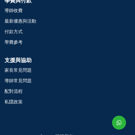
學費與付款
導師收費
最新優惠與活動
付款方式
學費參考
支援與協助
家長常見問題
導師常見問題
配對流程
o@TutorZone.com.hk
私隱政策
午 9 時至下午 6 時
期一至日 - 24 小時
2 6828 1809