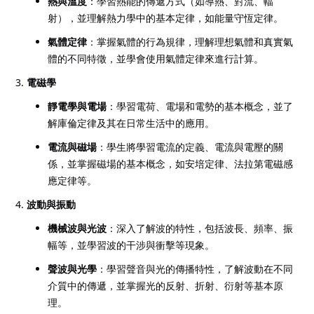
熱與溫度
：學習熱能的傳遞方式（如導熱、對流、輻
射），並理解熱力學中的基本定律，如能量守恆定律。
氣體定律
：掌握氣體的行為規律，理解理想氣體和真實氣
體的不同特徵，並學會使用氣體定律來進行計算。
電磁學
靜電學與電場
：學習電荷、電場和電勢的基本概念，並了
解庫倫定律及其在日常生活中的應用。
電流與磁場
：學生將學習電流的定義、電流與電壓的關
係，並掌握磁場的基本概念，如安培定律、法拉第電磁感
應定律等。
波動與振動
機械波與光波
：深入了解波的特性，包括波長、頻率、振
幅等，並學習波的干涉與衝擊等現象。
聲波與光學
：學習聲音與光的傳播特性，了解波動在不同
介質中的傳遞，並掌握光的反射、折射、衍射等基本原
理。