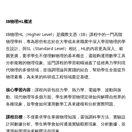
IB物理HL概述
）
IB物理HL（Higher Level）是國際文憑（IB）課程中的一門高階
物理學科，專為那些有志於在大學或未來職業中深入學習物理的學
）
生設計。與SL（Standard Level）相比，HL的內容更為深入、範
圍更廣，要求學生不僅理解物理的基本概念，還能夠運用數學工具
分析複雜的物理現象。這門課程的學習範疇涵蓋了從經典力學到現
代物理的多個領域，並強調理論與實踐的結合，幫助學生全面提升
物理素養，為未來的科研或工程領域奠定基礎。
核心學習內容
：課程內容包括力學、熱力學、電磁學、波動與振
動、現代物理等多個方面。學生將學習物理定律如何解釋自然界的
各種現象，並學會如何運用數學工具來建模和分析實際問題。
課程目標
：不僅要求學生掌握物理知識，還強調科學方法、實驗設
計與數據分析。學生將學會如何通過實驗觀察現象、分析數據，並
運用科學理論來解釋這些現象。