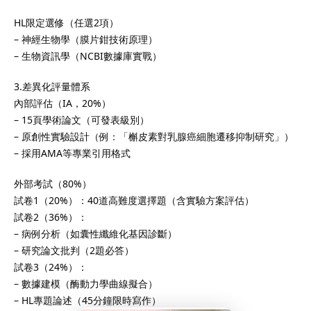
化的
IB補習
成功提升至6
加入讀頂尖大學的機會。
HL限定選修（任選2項）
– 神經生物學（膜片鉗技術原理）
補習
服務，是實現IB高分與
– 生物資訊學（NCBI數據庫實戰）
。
3.差異化評量體系
內部評估（IA，20%）
– 15頁學術論文（可發表級別）
學生在香港中學文憑考試
– 原創性實驗設計（例：「槲皮素對乳腺癌細胞遷移抑制研究」）
而出的重要方式。由於
– 採用AMA等專業引用格式
重，考核範圍廣泛，學生
外部考試（80%）
遇到瓶頸。透過專業的
試卷1（20%）：40道高難度選擇題（含實驗方案評估）
可針對個別學生弱項提供
試卷2（36%）：
化應試技巧、提升理解能
– 病例分析（如囊性纖維化基因診斷）
。無論是數學、中文、英
– 研究論文批判（2題必答）
科目，
DSE補習
均能提供
試卷3（24%）：
學習方案。透過系統化的
– 數據建模（酶動力學曲線擬合）
– HL專題論述（45分鐘限時寫作）
能有效鞏固基礎、掌握重