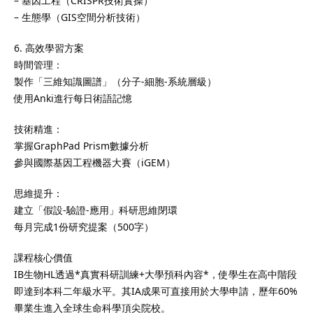
– 基因工程（CRISPR技術實操）
– 生態學（GIS空間分析技術）
6. 高效學習方案
時間管理：
製作「三維知識圖譜」（分子-細胞-系統層級）
使用Anki進行每日術語記憶
技術精進：
掌握GraphPad Prism數據分析
參與國際基因工程機器大賽（iGEM）
思維提升：
建立「假設-驗證-應用」科研思維閉環
每月完成1份研究提案（500字）
課程核心價值
IB生物HL透過*真實科研訓練+大學預科內容*，使學生在高中階段
即達到本科二年級水平。其IA成果可直接用於大學申請，歷年60%
畢業生進入全球生命科學頂尖院校。