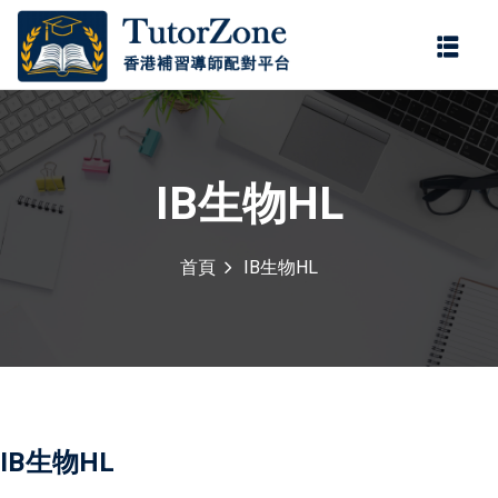
登錄
註冊
登錄
您還沒有帳號?
註冊
IB生物HL
首頁
IB生物HL
門補習服務，由
持牌老師
，為小學、中學及公開試
記住 我
忘記密碼?
學。
持牌老師
具備正規教
程要求，協助學生掌握重
多年補習經驗，教學靈
IB生物HL
。科目涵蓋中文、英文、