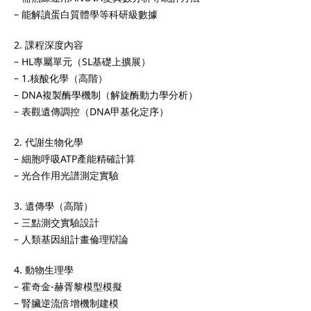
– 能解讀蛋白質體學等科研級數據
學生培養良好的學習習
打下穩固基礎。立即了解
2. 課程深度內容
詳情，尋找最適合您孩子
– HL專屬單元（SL基礎上擴展）
– 1.核酸化學（高階）
– DNA複製酶學機制（解旋酶動力學分析）
– 表觀遺傳調控（DNA甲基化定序）
2. 代謝生物化學
際文憑課程（
IB課程
）的
– 細胞呼吸ATP產能精確計算
升成績與應試能力的重要
– 光合作用光譜測定實驗
求高、科目多元，學生需
學術寫作與時間管理技
3. 遺傳學（高階）
，學生可針對個人弱項進
– 三點測交實驗設計
握答題技巧與考試策略，
– 人類基因組計畫倫理辯論
專業的
IB導師
熟悉課程結
4. 動物生理學
能在數學、經濟、物理、
– 霍奇金-赫胥黎模型模擬
EE等科目提供深入指導。許
– 腎臟逆流倍增機制建模