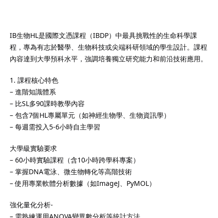
全面支援學生學習需要。
註冊
課，節省交通時間，提升
已有帳號?
登錄
亦定期與家長溝通學生進
IB生物HL是國際文憑課程（IBDP）中最具挑戰性的生命科學課
效。選擇我們的補習老
程，專為有志於醫學、生物科技或尖端科研領域的學生設計。課程
選擇一位值得信賴的學習
內容達到大學預科水平，強調培養獨立研究能力和前沿技術應用。
更多詳情！
1. 課程核心特色
– 進階知識體系
– 比SL多90課時教學內容
– 包含7個HL專屬單元（如神經生物學、生物資訊學）
深導師及擁有專業資格並
– 每週需投入5-6小時自主學習
學牌照的補習老師組成，
大學級實驗要求
優質而專業的教育支援。
– 60小時實驗課程（含10小時跨學科專案）
擁有多年教學經驗，深入
– 掌握DNA電泳、微生物轉化等高階技術
及各類公開考試的課程要
– 使用專業軟體分析數據（如ImageJ、PyMOL）
需要制定最合適的教學策
補習老師，就是為孩子選
強化量化分析-
習夥伴。補習老師不僅傳
– 需熟練運用ANOVA變異數分析等統計方法