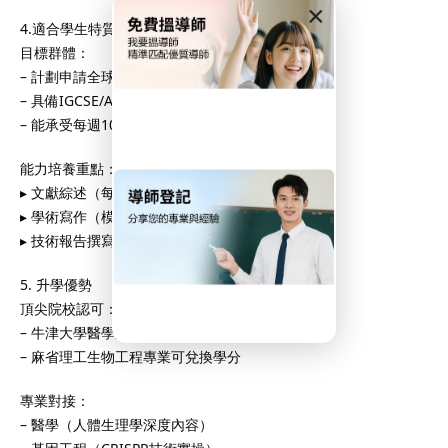
×
成績。選擇合適的
DSE補
4.適合學生特質
5級甚至5**的關鍵一步，
目標群體：
學的重要保障。
– 計劃申請全球TOP50生命科學院校
– 具備IGCSE/AP生物學基礎
– 能承受每週10-12小時課業量
能力培養重點：
▸ 文獻綜述（每週精讀2篇《Nature》級論文）
▸ 學術寫作（模仿頂級期刊格式）
▸ 技術報告撰寫（含誤差分析）
5. 升學優勢
one.com.hk
頂尖院校認可：
– 牛津大學醫學系明確要求HL生物
– 麻省理工生物工程專業可兌換學分
專業對接：
– 醫學（人體生理學深度內容）