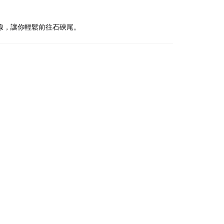
線，讓你輕鬆前往石硤尾。