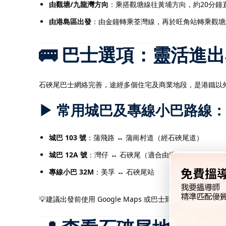
由觀塘/九龍灣方向
：乘搭觀塘線往黃埔方向，約20分鐘
由港島區出發
：由金鐘轉乘荃灣線，再於旺角站轉乘觀塘
🚌 巴士選項：靈活進
石硤尾巴士網絡完善，途經多個住宅及商業地段，是港鐵以
▶ 常用城巴及專線小巴路線：
城巴 103 號
：蒲飛路 ↔ 蒲崗村道（經石硤尾道）
城巴 12A 號
：灣仔 ↔ 石硤尾（適合由港島區前往）
專線小巴 32M
：美孚 ↔ 石硤尾站
💡建議出發前使用 Google Maps 或巴士到站 App 查