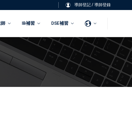
導師登記
/
導師登錄
老師
IB補習
DSE補習