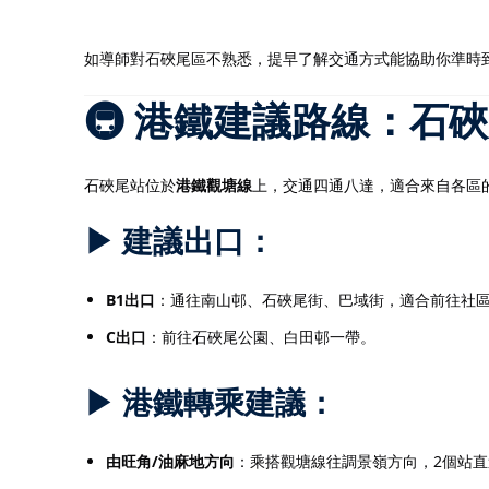
如導師對石硤尾區不熟悉，提早了解交通方式能協助你準時
🚇 港鐵建議路線：石
石硤尾站位於
港鐵觀塘線
上，交通四通八達，適合來自各區
▶ 建議出口：
B1出口
：通往南山邨、石硤尾街、巴域街，適合前往社
C出口
：前往石硤尾公園、白田邨一帶。
▶ 港鐵轉乘建議：
由旺角/油麻地方向
：乘搭觀塘線往調景嶺方向，2個站直