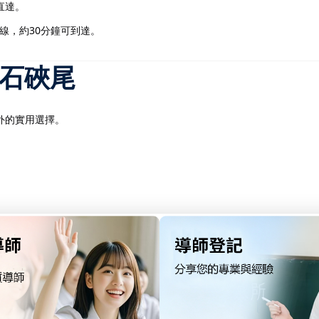
直達。
線，約30分鐘可到達。
出石硤尾
外的實用選擇。
閱最新車程時間及路線圖。