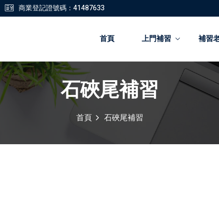
商業登記證號碼：41487633
首頁
上門補習
補習
石硤尾補習
登錄
註冊
首頁
石硤尾補習
登錄
您還沒有帳號?
註冊