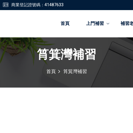
商業登記證號碼：41487633
首頁
上門補習
補習
筲箕灣補習
登錄
註冊
首頁
筲箕灣補習
登錄
您還沒有帳號?
註冊