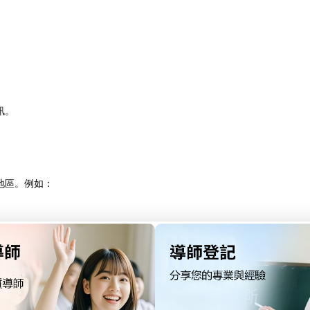
。​
。​例如：​