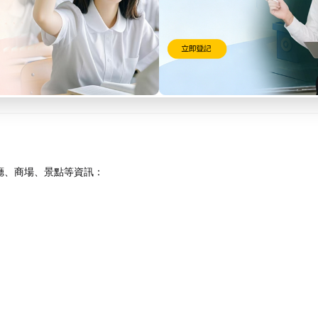
港島的街景。​您可乘坐電車前往筲箕灣道或英皇道等站點。​
況，車資有所不同。​
廳、商場、景點等資訊：​