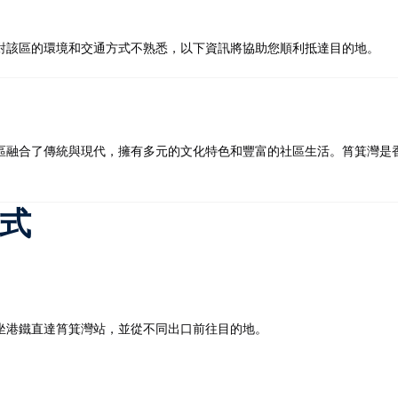
對該區的環境和交通方式不熟悉，以下資訊將協助您順利抵達目的地。​
記住 我
忘記密碼?
區融合了傳統與現代，擁有多元的文化特色和豐富的社區生活。筲箕灣是
方式
坐港鐵直達筲箕灣站，並從不同出口前往目的地。​