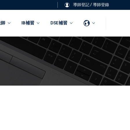
導師登記
/
導師登錄
老師
IB補習
DSE補習