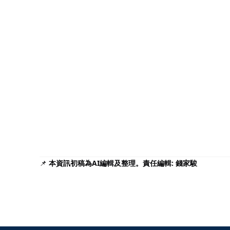
📌
本資訊初稿為AI編輯及整理。責任編輯: 錢家駿