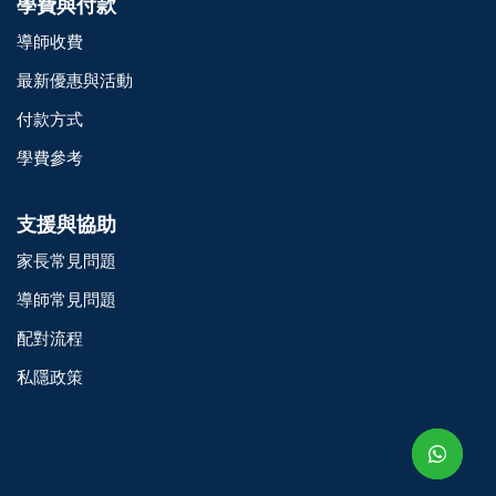
學費與付款
導師收費
最新優惠與活動
付款方式
學費參考
支援與協助
家長常見問題
導師常見問題
配對流程
o@TutorZone.com.hk
私隱政策
午 9 時至下午 6 時
期一至日 - 24 小時
2 6828 1809