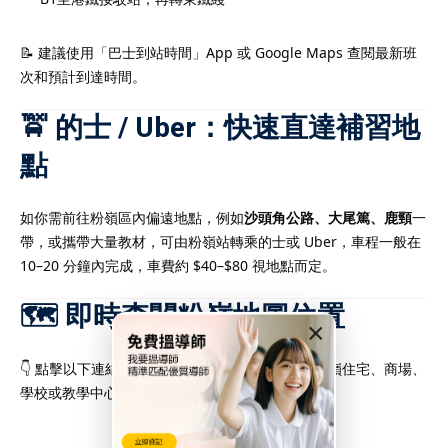
📝 建議使用「巴士到站時間」App 或 Google Maps 查閱最新班
次和預計到達時間。
🚖 的士 / Uber：快速直達補習地
點
如你需前往粉嶺區內偏遠地點，例如
沙頭角公路、大尾篤、鹿頸
一
帶，或攜帶大量教材，可由粉嶺站轉乘的士或 Uber，車程一般在
10–20 分鐘內完成，車費約 $40–$80 視地點而定。
🗺️ 即時查閱粉嶺地圖位置
×
👇 點擊以下連結，即可開啟 Google 地圖，搜尋粉嶺住宅、商場、
學校或教學中心地點：