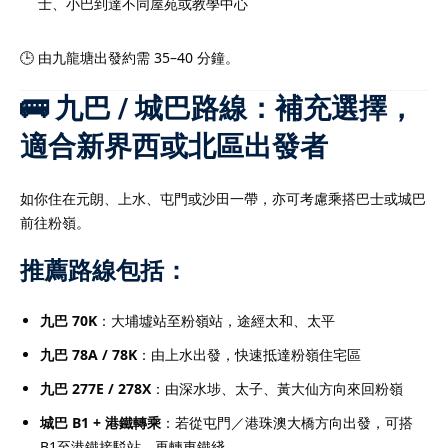
士、小巴到達不同屋苑或教學中心
🕒 由九龍塘出發約需 35–40 分鐘。
🚌 九巴 / 城巴路線：補充選擇，
適合新界西或北區出發者
如你住在元朗、上水、屯門或沙田一帶，亦可考慮乘搭巴士或城巴
前往粉嶺。
推薦路線包括：
九巴 70K
：大埔墟站至粉嶺站，途經太和、太平
九巴 78A / 78K
：由上水出發，快速抵達粉嶺住宅區
九巴 277E / 278X
：由深水埗、太子、黃大仙方向來回粉嶺
城巴 B1 + 港鐵轉乘
：若從屯門／港珠澳大橋方向出發，可搭
B1至港鐵接駁站，再轉東鐵綫