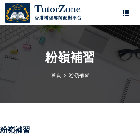
登錄
註冊
登錄
您還沒有帳號?
註冊
粉嶺補習
首頁
粉嶺補習
記住 我
忘記密碼?
粉嶺補習