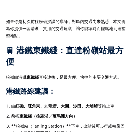
如果你是初次前往粉嶺授課的導師，對區內交通尚未熟悉，本文將
為你提供一套清晰、實用的交通建議，讓你能準時而輕鬆地到達補
）
習地點。
）
🚆 港鐵東鐵綫：直達粉嶺站最方
便
粉嶺由港鐵
東鐵綫
直接連接，是最方便、快捷的主要交通方式。
港鐵路線建議：
由
紅磡、旺角東、九龍塘、大圍、沙田、大埔墟
等站上車
乘搭
東鐵綫（往羅湖／落馬洲方向）
**粉嶺站（Fanling Station）**下車，出站後可步行或轉乘巴