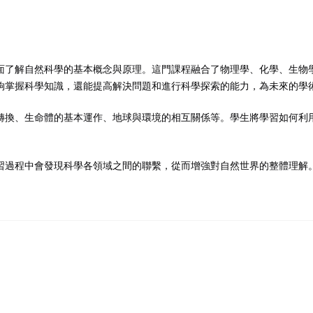
記住 我
忘記密碼?
面了解自然科學的基本概念與原理。這門課程融合了物理學、化學、生物
夠掌握科學知識，還能提高解決問題和進行科學探索的能力，為未來的學
轉換、生命體的基本運作、地球與環境的相互關係等。學生將學習如何利
習過程中會發現科學各領域之間的聯繫，從而增強對自然世界的整體理解