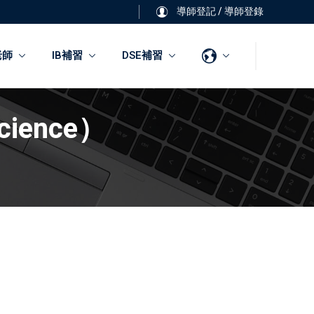
導師登記
/
導師登錄
老師
IB補習
DSE補習
ience）