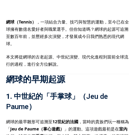
網球（Tennis）
，一項結合力量、技巧與智慧的運動，至今已在全
球擁有數億名愛好者與職業選手。但你知道嗎？網球的起源可追溯
）
至數百年前，並歷經多次演變，才發展成今日我們熟悉的現代網
球。
）
本文將從網球的古老起源、中世紀演變、現代化進程到當前全球流
行的過程，進行全方位解說。
網球的早期起源
1.
中世紀的「手掌球」（Jeu de
Paume）
網球的最早雛形可追溯至
12世紀的法國
，當時的貴族們玩一種稱為
「
Jeu de Paume（掌心遊戲）
」的運動。這項遊戲最初是在
室內