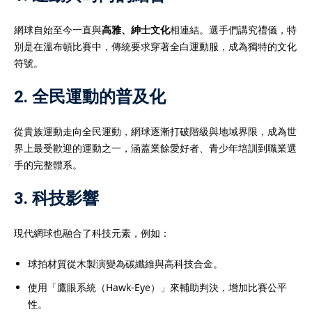
網球自始至今一直與
高雅、紳士文化
相連結。選手們講究禮儀，特
別是在溫布頓比賽中，傳統要求穿著全白運動服，成為獨特的文化
符號。
2.
全民運動的普及化
從貴族運動走向全民運動，網球逐漸打破階級與地域界限，成為世
界上最受歡迎的運動之一，涵蓋業餘愛好者、青少年培訓到職業選
手的完整體系。
3.
科技影響
現代網球也融合了科技元素，例如：
球拍材質從木製演變為碳纖維與高科技合金。
使用「鷹眼系統（Hawk-Eye）」來輔助判決，增加比賽公平
性。