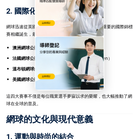
2.
國際化與四大滿貫
網球迅速從英國擴展至世界各地。20世紀初，幾個重要的國際錦標
賽相繼誕生，最終形成了今日知名的
四大滿貫賽事
：
澳洲網球公開賽
（Australian Open）
法國網球公開賽
（Roland Garros / French Open）
溫布頓網球錦標賽
（Wimbledon）
美國網球公開賽
（US Open）
這四大賽事不僅是每位職業選手夢寐以求的榮耀，也大幅推動了網
球在全球的普及。
網球的文化與現代意義
1.
運動與時尚的結合