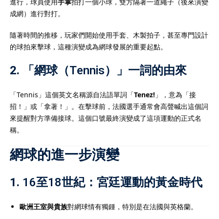
進行，球員使用
手掌
拍打一個小球，雙方隔著一道繩子（後來演變
成網）進行對打。
隨著時間的推移，玩家們開始使用手套、木製拍子，甚至專門設計
的球拍來擊球，這種演變成為網球發展的重要起點。
2.
「網球（Tennis）」一詞的由來
「Tennis」這個英文名稱源自法語單詞「
Tenez!
」，意為「接
招！」或「拿著！」。在擊球前，法國選手通常會高聲喊出這個詞
來提醒對方準備接球。這個口號最終演變成了這項運動的正式名
稱。
網球的進一步演變
1.
16至18世紀：宮廷運動的黃金時代
歐洲王室與貴族
對網球情有獨鍾，特別是在法國與英格蘭。