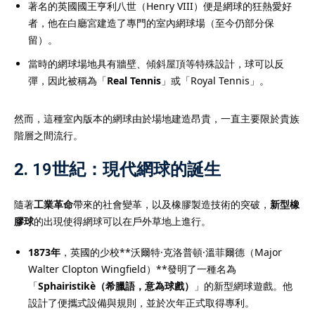
著名的英國國王亨利八世（Henry VIII）便是網球的狂熱愛好
者，他在白廳宮建造了專門的室內網球場（至今仍部分保
留）。
當時的網球場地具有牆壁、傾斜屋頂等特殊設計，球可以反
彈，因此被稱為「
Real Tennis
」或「Royal Tennis」。
然而，這種室內版本的網球由於場地建造昂貴，一直主要限於貴族
階層之間流行。
2.
19世紀：現代網球的誕生
隨著
工業革命
帶來的社會變革，以及橡膠製造技術的突破，
新型橡
膠球
的出現使得網球可以在戶外草地上進行。
1873年
，英國的少校**沃爾特·克洛普頓·溫菲爾德（Major
Walter Clopton Wingfield）**發明了一種名為
「
Sphairistikè（希臘語，意為球戲）
」的新型網球遊戲。他
設計了便攜式設備與規則，並於次年正式取得專利。