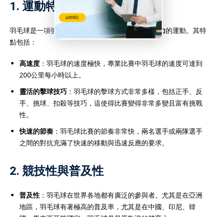
1. 運動特徵
羽毛球是一項強調
反應速度
、
技巧
、
靈活性
及
持久力
的運動。其特
點包括：
高速度
：羽毛球的速度極快，專業比賽中羽毛球的速度可達到
200公里每小時以上。
靈活的擊球技巧
：羽毛球的擊球方式非常多樣，包括正手、反
手、挑球、扣殺等技巧，這使得比賽變得非常多變且富有挑戰
性。
快速的節奏
：羽毛球比賽的節奏非常快，兩名選手或兩隊選手
之間的對抗充滿了快速的移動與迅速反應的要求。
2. 競技性與普及性
普及性
：羽毛球在世界各地都有廣泛的參與者。尤其是在亞洲
地區，羽毛球有著極高的普及率，尤其是在中國、印尼、韓