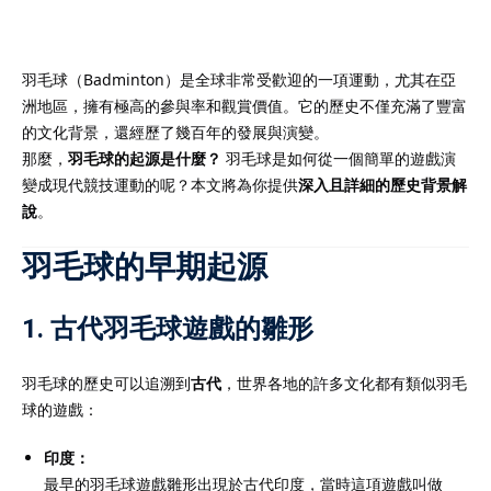
羽毛球（Badminton）是全球非常受歡迎的一項運動，尤其在亞
洲地區，擁有極高的參與率和觀賞價值。它的歷史不僅充滿了豐富
）
的文化背景，還經歷了幾百年的發展與演變。
那麼，
羽毛球的起源是什麼？
羽毛球是如何從一個簡單的遊戲演
）
變成現代競技運動的呢？本文將為你提供
深入且詳細的歷史背景解
說
。
羽毛球的早期起源
1. 古代羽毛球遊戲的雛形
羽毛球的歷史可以追溯到
古代
，世界各地的許多文化都有類似羽毛
球的遊戲：
印度：
最早的羽毛球遊戲雛形出現於古代印度，當時這項遊戲叫做