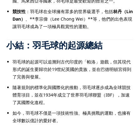
國、馬來西亞等國家，羽毛球是最受歡迎的體育之一。
競技性
：羽毛球在全球擁有眾多的世界級選手，包括
林丹（Lin
Dan）
、**李宗偉（Lee Chong Wei）**等，他們的出色表現
讓羽毛球成為了一項極具觀賞性的運動。
小結：羽毛球的起源總結
羽毛球的起源可以追溯到古代印度的「帕洛」遊戲，但其現代
形式的誕生要歸功於19世紀英國的貴族，並在巴德明頓宮得到
了完善與發展。
隨著規則的標準化與國際化的推動，羽毛球逐步成為全球競技
體育項目，並在1934年成立了世界羽毛球聯盟（IBF），加速
了其國際化進程。
如今，羽毛球不僅是一項技術性強、極具挑戰的運動，也擁有
全球數以億計的愛好者。