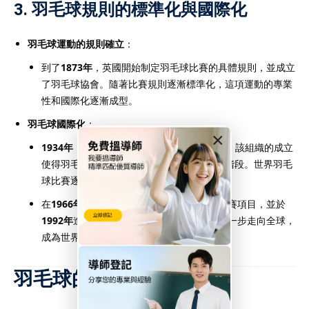
3. 羽毛球規則的標準化與國際化
羽毛球運動的規則確立
：
到了
1873年
，英國開始制定羽毛球比賽的具體規則，並成立
了羽毛球協會。隨著比賽規則逐漸標準化，這項運動的專業
性和國際化逐漸成型。
羽毛球國際化
：
×
1934年
，**世界羽毛球聯盟（IBF）**成立，該組織的成立
使得羽毛球運動開始進入更具規模的國際化階段。世界羽毛
球比賽逐漸成為各國選手的主要競技平台。
在
1966年
，羽毛球正式成為
亞洲運動會
的比賽項目，並於
1992年
進入
奧林匹克運動會
，這讓羽毛球進一步走向全球，
成為世界性的競技運動。
羽毛球的發展與特色