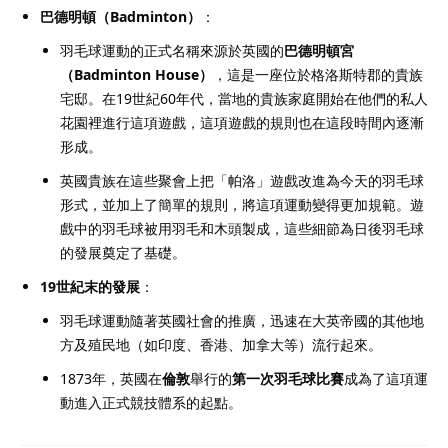
巴德明頓（Badminton）
：
羽毛球運動的正式名稱來源於英國的
巴德明頓宮
（Badminton House）
，這是一座位於格洛斯特郡的貴族
宅邸。在19世紀60年代，當地的貴族家庭開始在他們的私人
花園裡進行這項遊戲，這項遊戲的規則也在這段時間內逐漸
形成。
英國貴族在這些聚會上把「帕洛」遊戲改進為今天的羽毛球
形式，並加上了簡單的規則，將這項運動變得更加規範。遊
戲中的羽毛球被用羽毛和木頭製成，這些細節為日後羽毛球
的發展奠定了基礎。
19世紀末的發展
：
羽毛球運動隨著英國社會的推廣，迅速在大英帝國的其他地
方及殖民地（如印度、香港、加拿大等）流行起來。
1873年，英國在
倫敦
舉行的
第一次羽毛球比賽
成為了這項運
動進入正式競技體系的起點。