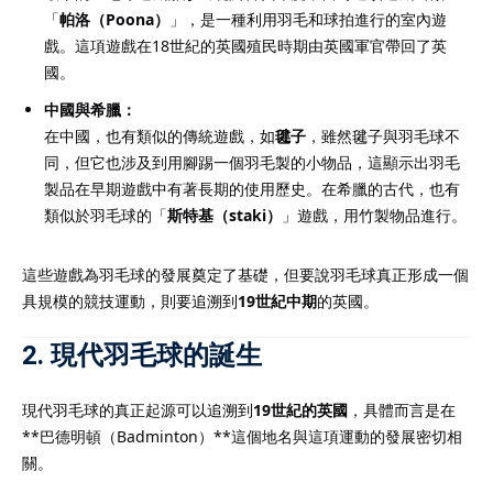
「
帕洛（Poona）
」，是一種利用羽毛和球拍進行的室內遊
戲。這項遊戲在18世紀的英國殖民時期由英國軍官帶回了英
國。
中國與希臘：
在中國，也有類似的傳統遊戲，如
毽子
，雖然毽子與羽毛球不
同，但它也涉及到用腳踢一個羽毛製的小物品，這顯示出羽毛
製品在早期遊戲中有著長期的使用歷史。在希臘的古代，也有
類似於羽毛球的「
斯特基（staki）
」遊戲，用竹製物品進行。
這些遊戲為羽毛球的發展奠定了基礎，但要說羽毛球真正形成一個
具規模的競技運動，則要追溯到
19世紀中期
的英國。
2. 現代羽毛球的誕生
現代羽毛球的真正起源可以追溯到
19世紀的英國
，具體而言是在
**巴德明頓（Badminton）**這個地名與這項運動的發展密切相
關。