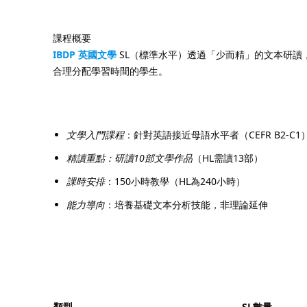
課程概要
IBDP
英國文學
SL（標準水平）透過「少而精」的文本研讀
合理分配學習時間的學生。
1. 課程核心定位
文學入門課程
：針對英語接近母語水平者（CEFR B2-C1
精讀重點：研讀10部文學作品
（HL需讀13部）
課時安排
：150小時教學（HL為240小時）
能力導向
：培養基礎文本分析技能，非理論延伸
2. 課程架構（SL專屬內容）
文本類型與數量
類型
SL數量