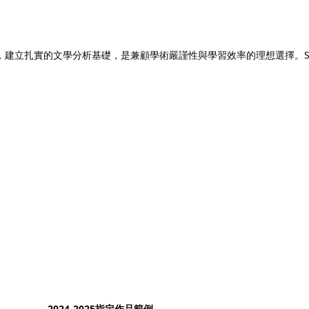
記住 我
忘記密碼?
，建立扎實的文學分析基礎，是兼顧學術嚴謹性與學習效率的理想選擇。
）
註冊
已有帳號?
登錄
2024-2025指定作品範例