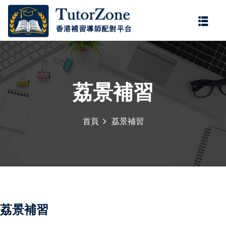
登錄
註冊
登錄
您還沒有帳號?
註冊
荔景補習
首頁
荔景補習
記住 我
忘記密碼?
荔景補習