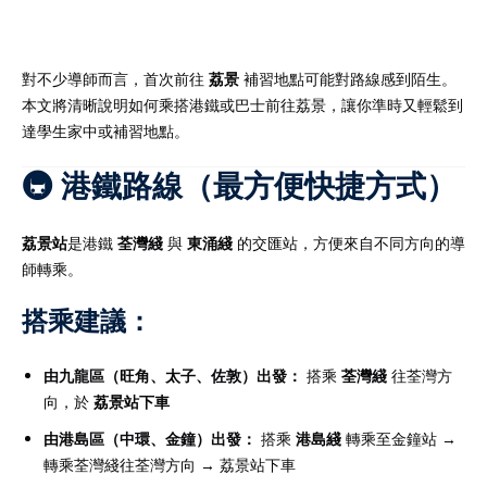
對不少導師而言，首次前往
荔景
補習地點可能對路線感到陌生。
本文將清晰說明如何乘搭港鐵或巴士前往荔景，讓你準時又輕鬆到
）
達學生家中或補習地點。
）
🚇 港鐵路線（最方便快捷方式）
荔景站
是港鐵
荃灣綫
與
東涌綫
的交匯站，方便來自不同方向的導
師轉乘。
搭乘建議：
由九龍區（旺角、太子、佐敦）出發：
搭乘
荃灣綫
往荃灣方
向，於
荔景站下車
由港島區（中環、金鐘）出發：
搭乘
港島綫
轉乘至金鐘站 →
轉乘荃灣綫往荃灣方向 → 荔景站下車