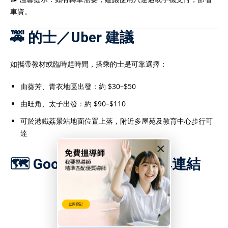
車資。
🚕 的士／Uber 建議
如攜帶教材或臨時趕時間，搭乘的士是可靠選擇：
由葵芳、青衣地區出發：約 $30–$50
由旺角、太子出發：約 $90–$110
可於港鐵荔景站地面位置上落，附近多屋苑及教育中心步行可
達
×
🗺️ Google Map 位置搜尋連結