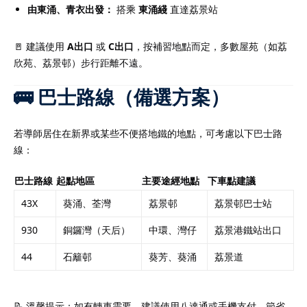
由東涌、青衣出發：
搭乘
東涌綫
直達荔景站
🚪 建議使用
A出口
或
C出口
，按補習地點而定，多數屋苑（如荔
欣苑、荔景邨）步行距離不遠。
🚌 巴士路線（備選方案）
若導師居住在新界或某些不便搭地鐵的地點，可考慮以下巴士路
線：
巴士路線
起點地區
主要途經地點
下車點建議
43X
葵涌、荃灣
荔景邨
荔景邨巴士站
930
銅鑼灣（天后）
中環、灣仔
荔景港鐵站出口
44
石籬邨
葵芳、葵涌
荔景道
📝 溫馨提示：如有轉車需要，建議使用八達通或手機支付，節省