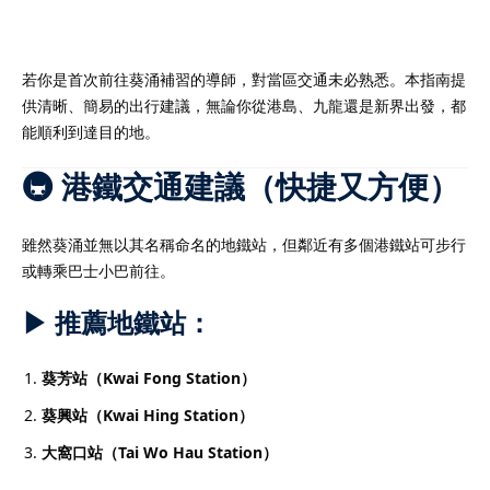
若你是首次前往葵涌補習的導師，對當區交通未必熟悉。本指南提
供清晰、簡易的出行建議，無論你從港島、九龍還是新界出發，都
）
能順利到達目的地。
）
🚇 港鐵交通建議（快捷又方便）
雖然葵涌並無以其名稱命名的地鐵站，但鄰近有多個港鐵站可步行
或轉乘巴士小巴前往。
▶ 推薦地鐵站：
葵芳站（Kwai Fong Station）
葵興站（Kwai Hing Station）
大窩口站（Tai Wo Hau Station）