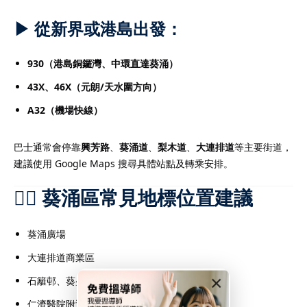
▶ 從新界或港島出發：
930（港島銅鑼灣、中環直達葵涌）
43X、46X（元朗/天水圍方向）
A32（機場快線）
巴士通常會停靠
興芳路
、
葵涌道
、
梨木道
、
大連排道
等主要街道，
建議使用 Google Maps 搜尋具體站點及轉乘安排。
🚶‍♂️ 葵涌區常見地標位置建議
葵涌廣場
大連排道商業區
×
石籬邨、葵盛邨、葵芳邨
仁濟醫院附近