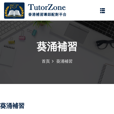
登錄
註冊
登錄
您還沒有帳號?
註冊
葵涌補習
首頁
葵涌補習
記住 我
忘記密碼?
葵涌補習