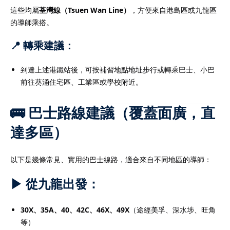
這些均屬
荃灣線（Tsuen Wan Line）
，方便來自港島區或九龍區
的導師乘搭。
📍 轉乘建議：
到達上述港鐵站後，可按補習地點地址步行或轉乘巴士、小巴
前往葵涌住宅區、工業區或學校附近。
🚌 巴士路線建議（覆蓋面廣，直
達多區）
以下是幾條常見、實用的巴士線路，適合來自不同地區的導師：
▶ 從九龍出發：
30X、35A、40、42C、46X、49X
（途經美孚、深水埗、旺角
等）