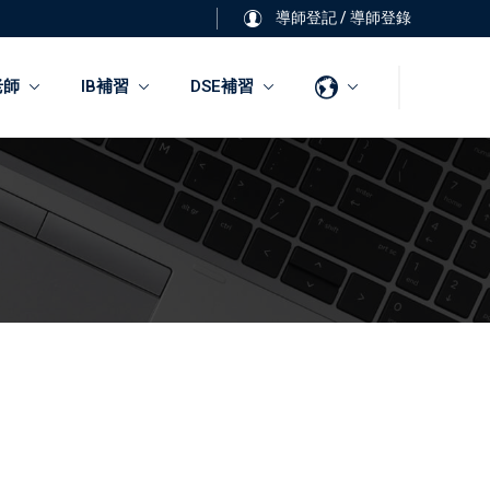
導師登記
/
導師登錄
老師
IB補習
DSE補習