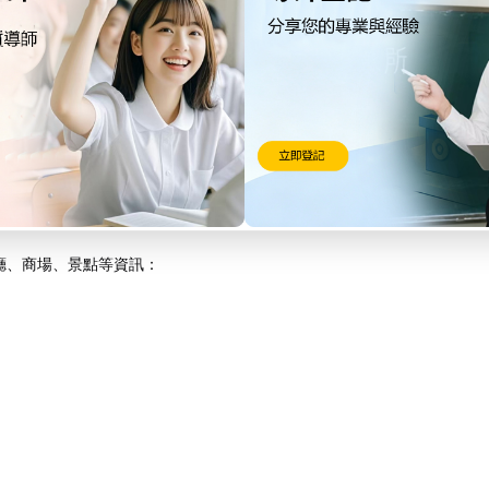
港島的街景。​您可乘坐電車前往西灣河道或英皇道等站點。​
況，車資有所不同。​
廳、商場、景點等資訊：​