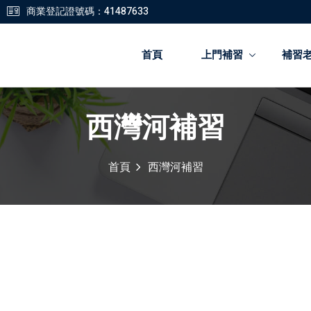
商業登記證號碼：41487633
首頁
上門補習
補習
西灣河補習
登錄
註冊
首頁
西灣河補習
登錄
您還沒有帳號?
註冊