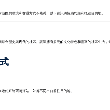
對該區的環境和交通方式不熟悉，以下資訊將協助您順利抵達目的地。​
記住 我
忘記密碼?
融合歷史與現代的社區。​該區擁有多元的文化特色和豐富的社區生活，
方式
坐港鐵直達西灣河站，並從不同出口前往目的地。​