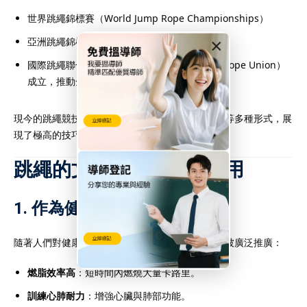
世界跳繩錦標賽（World Jump Rope Championships）
×
亞洲跳繩錦標賽
國際跳繩聯合會（IJRU，International Jump Rope Union）
成立，推動全球標準化比賽規則
現今的跳繩競技包含速度賽、花式表演、團隊接力等多種形式，展
現了極高的技巧和體能要求。
跳繩的文化意涵與現代應用
1.
作為健身運動的跳繩
隨著人們對健康意識的提升，跳繩因其以下優點而被廣泛推廣：
燃脂效率高
：短時間內燃燒大量卡路里。
訓練心肺耐力
：增強心臟與肺部功能。