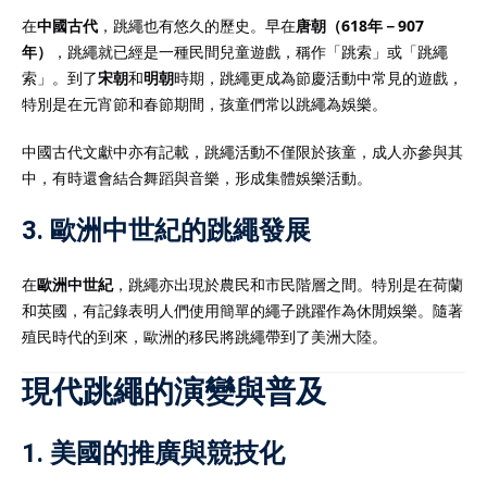
在
中國古代
，跳繩也有悠久的歷史。早在
唐朝（618年－907
年）
，跳繩就已經是一種民間兒童遊戲，稱作「跳索」或「跳繩
索」。到了
宋朝
和
明朝
時期，跳繩更成為節慶活動中常見的遊戲，
特別是在元宵節和春節期間，孩童們常以跳繩為娛樂。
中國古代文獻中亦有記載，跳繩活動不僅限於孩童，成人亦參與其
中，有時還會結合舞蹈與音樂，形成集體娛樂活動。
3.
歐洲中世紀的跳繩發展
在
歐洲中世紀
，跳繩亦出現於農民和市民階層之間。特別是在荷蘭
和英國，有記錄表明人們使用簡單的繩子跳躍作為休閒娛樂。隨著
殖民時代的到來，歐洲的移民將跳繩帶到了美洲大陸。
現代跳繩的演變與普及
1.
美國的推廣與競技化