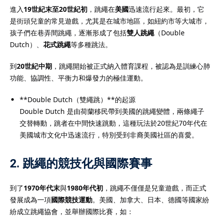
進入
19世紀末至20世紀初
，跳繩在
美國
迅速流行起來。最初，它
是街頭兒童的常見遊戲，尤其是在城市地區，如紐約市等大城市，
孩子們在巷弄間跳繩，逐漸形成了包括
雙人跳繩
（Double
Dutch）、
花式跳繩
等多種跳法。
到
20世紀中期
，跳繩開始被正式納入體育課程，被認為是訓練心肺
功能、協調性、平衡力和爆發力的極佳運動。
**Double Dutch（雙繩跳）**的起源
Double Dutch 是由荷蘭移民帶到美國的跳繩變體，兩條繩子
交替轉動，跳者在中間快速跳動，這種玩法於20世紀70年代在
美國城市文化中迅速流行，特別受到非裔美國社區的喜愛。
2.
跳繩的競技化與國際賽事
到了
1970年代末
與
1980年代初
，跳繩不僅僅是兒童遊戲，而正式
發展成為一項
國際競技運動
。美國、加拿大、日本、德國等國家紛
紛成立跳繩協會，並舉辦國際比賽，如：