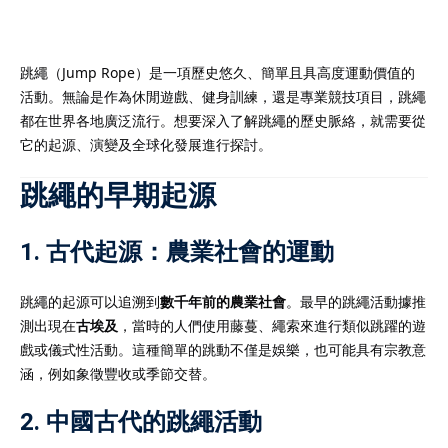
跳繩（Jump Rope）是一項歷史悠久、簡單且具高度運動價值的
活動。無論是作為休閒遊戲、健身訓練，還是專業競技項目，跳繩
）
都在世界各地廣泛流行。想要深入了解跳繩的歷史脈絡，就需要從
它的起源、演變及全球化發展進行探討。
）
跳繩的早期起源
1.
古代起源：農業社會的運動
跳繩的起源可以追溯到
數千年前的農業社會
。最早的跳繩活動據推
測出現在
古埃及
，當時的人們使用藤蔓、繩索來進行類似跳躍的遊
戲或儀式性活動。這種簡單的跳動不僅是娛樂，也可能具有宗教意
涵，例如象徵豐收或季節交替。
2.
中國古代的跳繩活動