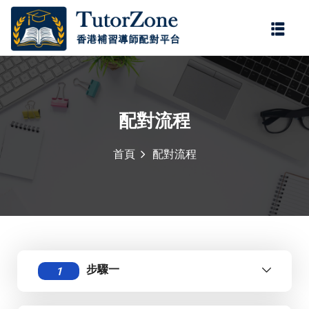
登錄
註冊
登錄
您還沒有帳號?
註冊
配對流程
首頁
配對流程
記住 我
忘記密碼?
步驟一
1