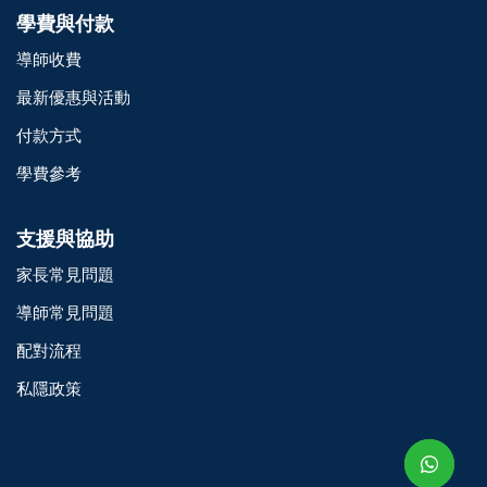
學費與付款
導師收費
最新優惠與活動
付款方式
學費參考
支援與協助
家長常見問題
導師常見問題
配對流程
o@TutorZone.com.hk
私隱政策
午 9 時至下午 6 時
期一至日 - 24 小時
2 6828 1809