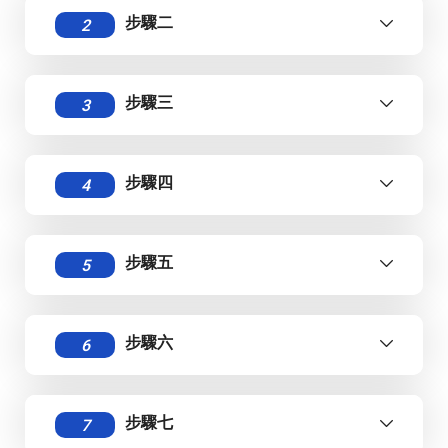
步驟二
2
步驟三
3
）
）
步驟四
4
步驟五
5
步驟六
6
步驟七
7