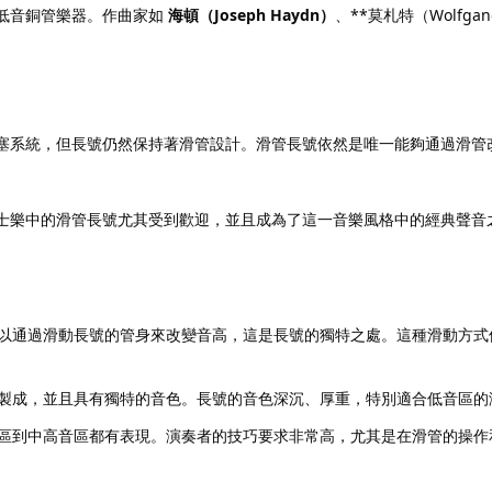
的低音銅管樂器。作曲家如
海頓（Joseph Haydn）
、**莫札特（Wolfga
活塞系統，但長號仍然保持著滑管設計。滑管長號依然是唯一能夠通過滑管
爵士樂中的滑管長號尤其受到歡迎，並且成為了這一音樂風格中的經典聲音
以通過滑動長號的管身來改變音高，這是長號的獨特之處。這種滑動方式
製成，並且具有獨特的音色。長號的音色深沉、厚重，特別適合低音區的
區到中高音區都有表現。演奏者的技巧要求非常高，尤其是在滑管的操作