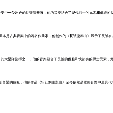
奧斯本是現代爵士樂中一位出色的長號演奏家，他的音樂結合了現代爵士的元素和
 Major》：冯·斯圖本是古典音樂中的著名作曲家，他創作的《長號協奏曲》展
紀最著名的大樂隊指揮之一，他的音樂融合了長號的優雅和快節奏的爵士元素，尤其
e》：曼西尼是電影音樂的巨匠，他的作品《粉紅豹主題曲》至今依然是電影音樂中