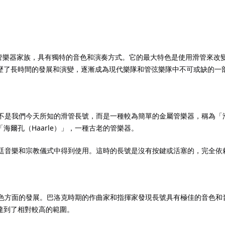
記住 我
忘記密碼?
屬銅管樂器家族，具有獨特的音色和演奏方式。它的最大特色是使用滑管來
歷了長時間的發展和演變，逐漸成為現代樂隊和管弦樂隊中不可或缺的一
並不是我們今天所知的滑管長號，而是一種較為簡單的金屬管樂器，稱為「
爾孔（Haarle）」，一種古老的管樂器。
宮廷音樂和宗教儀式中得到使用。這時的長號是沒有按鍵或活塞的，完全依
音色方面的發展。巴洛克時期的作曲家和指揮家發現長號具有極佳的音色和
達到了相對較高的範圍。