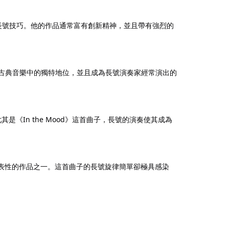
傳統的長號技巧。他的作品通常富有創新精神，並且帶有強烈的
示了長號在古典音樂中的獨特地位，並且成為長號演奏家經常演出的
是《In the Mood》這首曲子，長號的演奏使其成為
最具代表性的作品之一。這首曲子的長號旋律簡單卻極具感染