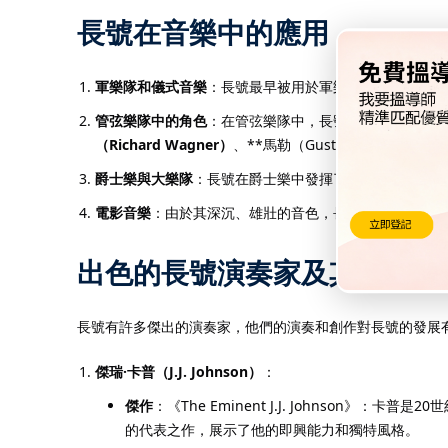
長號在音樂中的應用
軍樂隊和儀式音樂
：長號最早被用於軍樂隊和宗教儀式音
管弦樂隊中的角色
：在管弦樂隊中，長號通常被用來演奏
（Richard Wagner）
、**馬勒（Gustav Mahle
爵士樂與大樂隊
：長號在爵士樂中發揮了重要的作用，特
電影音樂
：由於其深沉、雄壯的音色，長號常被用於電影
出色的長號演奏家及其傑作
長號有許多傑出的演奏家，他們的演奏和創作對長號的發展
傑瑞·卡普（J.J. Johnson）
：
傑作
：《The Eminent J.J. Johns
的代表之作，展示了他的即興能力和獨特風格。