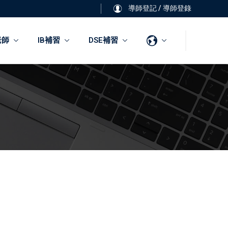
導師登記
/
導師登錄
老師
IB補習
DSE補習