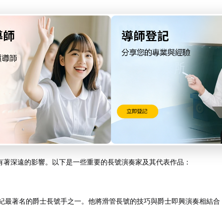
樂中，因其能夠發出強勁的聲音，非常適合用來進行儀式性或強烈情感表
低音旋律，並且可以與其他銅管樂器一起提供強大的音響支持。作曲家
r）**等人都使用長號來創作具有戲劇性和深沉情感的音樂。
別是在20世紀的大樂隊和快節奏的爵士樂中，長號的滑管技巧和即興演
配樂中，特別是那些需要表現出史詩般的情感或大規模場面的作品。
有著深遠的影響。以下是一些重要的長號演奏家及其代表作品：
on》：卡普是20世紀最著名的爵士長號手之一。他將滑管長號的技巧與爵士即興演