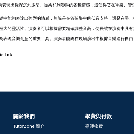
夠表現出從深沉到激昂、從柔和到澎湃的各種情感，這使得它在軍樂、管
樂中能夠表達出強烈的情感，無論是在管弦樂中的低音支持，還是在爵士
極大的靈活性。演奏者可以根據需要精確調整音高，使長號在演奏中具有
為表現音樂創意的重要工具。演奏者能夠在現場演出中根據音樂進行自由
ic Lok
關於我們
學費與付款
TutorZone 簡介
導師收費