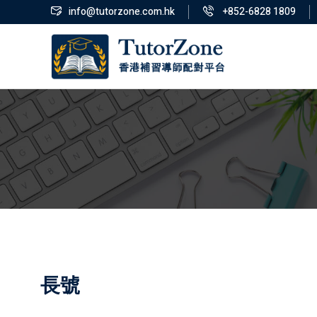
info@tutorzone.com.hk
+852-6828 1809
長號