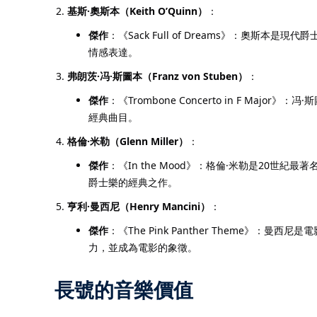
基斯·奧斯本（Keith O’Quinn）
：
傑作
：《Sack Full of Dreams》：
情感表達。
弗朗茨·冯·斯圖本（Franz von Stuben）
：
傑作
：《Trombone Concerto in F
經典曲目。
格倫·米勒（Glenn Miller）
：
傑作
：《In the Mood》：格倫·米勒是20世
爵士樂的經典之作。
亨利·曼西尼（Henry Mancini）
：
傑作
：《The Pink Panther Them
力，並成為電影的象徵。
長號的音樂價值