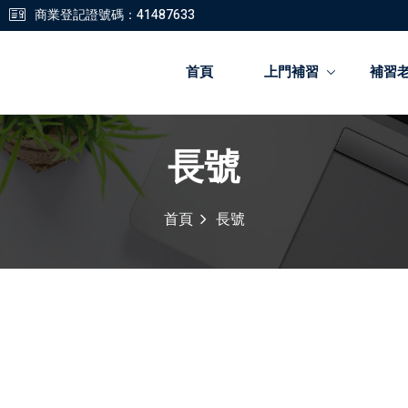
商業登記證號碼：41487633
首頁
上門補習
補習
長號
登錄
註冊
首頁
長號
登錄
您還沒有帳號?
註冊