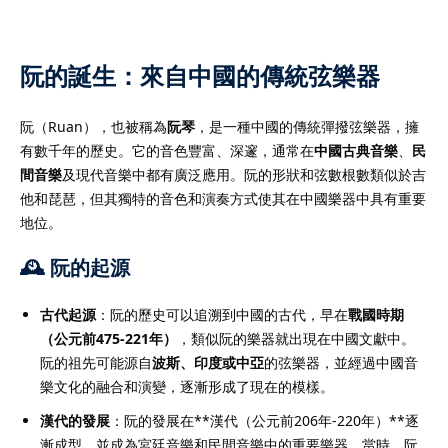
阮的誕生：來自中國的傳統弦樂器
）
阮（Ruan），也被稱為
阮琴
，是一種中國的傳統彈撥弦樂器，擁
有數千年的歷史。它的音色豐富、深邃，通常在
中國古典音樂
、
民
）
間音樂
及現代音樂中都有廣泛應用。阮的形狀和弦數根數類似於吉
他和琵琶，但其獨特的音色和演奏方式使其在中國樂器中具有重要
地位。
🕰️ 阮的起源
古代起源
：阮的歷史可以追溯到中國的古代，早在
戰國時期
（公元前475-221年）
，類似阮的樂器就出現在中國文獻中。
阮的祖先可能源自
波斯、印度或中亞
的弦樂器，並經過中國音
樂文化的融合和演變，逐漸形成了現在的模樣。
漢代的發展
：阮的發展在**漢代（公元前206年-220年）**逐
漸成型，並成為宮廷音樂和民間音樂中的重要樂器。當時，阮