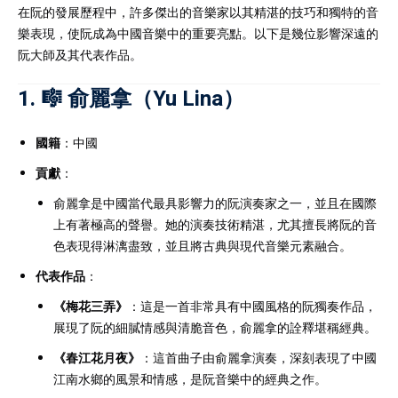
在阮的發展歷程中，許多傑出的音樂家以其精湛的技巧和獨特的音
樂表現，使阮成為中國音樂中的重要亮點。以下是幾位影響深遠的
阮大師及其代表作品。
1. 🎼
俞麗拿
（Yu Lina）
國籍
：中國
貢獻
：
俞麗拿是中國當代最具影響力的阮演奏家之一，並且在國際
上有著極高的聲譽。她的演奏技術精湛，尤其擅長將阮的音
色表現得淋漓盡致，並且將古典與現代音樂元素融合。
代表作品
：
《梅花三弄》
：這是一首非常具有中國風格的阮獨奏作品，
展現了阮的細膩情感與清脆音色，俞麗拿的詮釋堪稱經典。
《春江花月夜》
：這首曲子由俞麗拿演奏，深刻表現了中國
江南水鄉的風景和情感，是阮音樂中的經典之作。