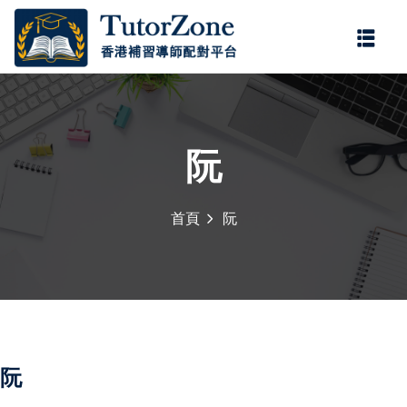
登錄
註冊
登錄
您還沒有帳號?
註冊
阮
首頁
阮
記住 我
忘記密碼?
阮