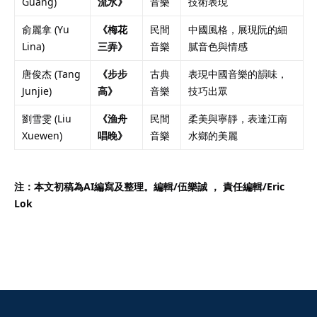
Guang)
流水》
音樂
技術表現
俞麗拿 (Yu
《梅花
民間
中國風格，展現阮的細
Lina)
三弄》
音樂
膩音色與情感
唐俊杰 (Tang
《步步
古典
表現中國音樂的韻味，
Junjie)
高》
音樂
技巧出眾
劉雪雯 (Liu
《渔舟
民間
柔美與寧靜，表達江南
Xuewen)
唱晚》
音樂
水鄉的美麗
注：本文初稿為AI編寫及整理。編輯/伍樂誠 ， 責任編輯/
Eric
Lok