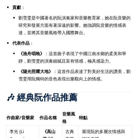
貢獻
：
劉雪雯是中國著名的阮演奏家和音樂教育家，她在阮音樂的
研究和發展方面有著深遠的影響。她強調阮音樂的情感表
達，並將其音樂風格帶入國際舞台。
代表作品
：
《渔舟唱晚》
：這首曲子表現了中國江南水鄉的柔美和寧
靜，劉雪雯的演奏細膩且富有情感，極具感染力。
《陽光照耀大地》
：這首作品表達了對美好生活的讚美，劉
雪雯用阮獨特的音色表現出樂觀向上的情感。
🎶 經典阮作品推薦
音樂風
作曲家/音樂家
作品名稱
特點
格
李光 (Li
《高山
古典
展現阮的多層次情感與