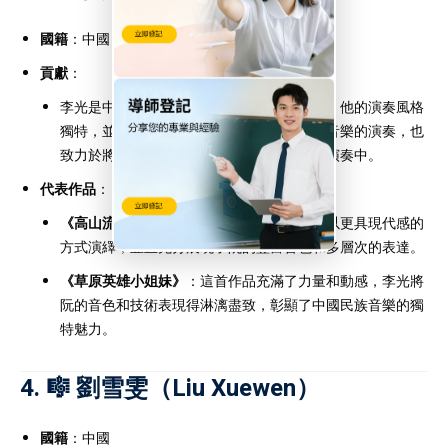
國籍
：中國
貢獻
：
李光是中國當代阮音樂領域的代表人物之一，他的演奏風格
獨特，並且具有創新精神。他不僅擅長傳統音樂的演奏，也
致力於將現代音樂和西方音樂元素融入阮的演奏中。
代表作品
：
《高山流水》
：李光的版本將這首古代名曲以更具現代感的
方式演繹，並且充分展現了阮的豐富音色和多層次的表達。
《草原英雄小姐妹》
：這首作品充滿了力量和動感，李光將
阮的音色和技術表現得淋漓盡致，彰顯了中國民族音樂的獨
特魅力。
4. 🎼
劉雪雯
（Liu Xuewen）
國籍
：中國