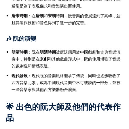
通常是為了表現儀式和音樂演出而使用。
唐宋時期
：在
唐朝
和
宋朝
時期，阮音樂的發展達到了高峰，並
且其製作技術和音色得到了進一步的完善。
🎶 阮的演變
明清時期
：阮在
明清時期
被廣泛應用於中國戲劇和古典音樂演
奏中，特別是在
京劇
和其他戲曲形式中，阮的使用增強了音樂
的戲劇性和情感表達。
現代發展
：現代阮的音樂風格繼承了傳統，同時也逐步吸收了
西方音樂元素，成為中國現代音樂中不可或缺的一部分，並被
一些音樂家與其他西方樂器融合演奏。
🌟 出色的阮大師及他們的代表作
品