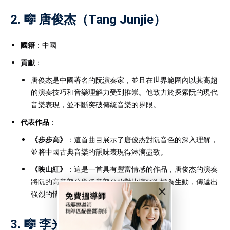
2. 🎼
唐俊杰
（Tang Junjie）
國籍
：中國
貢獻
：
唐俊杰是中國著名的阮演奏家，並且在世界範圍內以其高超
的演奏技巧和音樂理解力受到推崇。他致力於探索阮的現代
音樂表現，並不斷突破傳統音樂的界限。
代表作品
：
《步步高》
：這首曲目展示了唐俊杰對阮音色的深入理解，
並將中國古典音樂的韻味表現得淋漓盡致。
《映山紅》
：這是一首具有豐富情感的作品，唐俊杰的演奏
將阮的高音部分與低音部分的對比演繹得極為生動，傳遞出
×
強烈的情感。
3. 🎼
李光
（Li Guang）