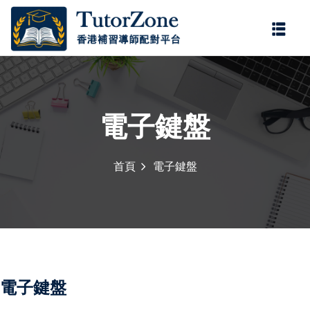
登錄
註冊
登錄
您還沒有帳號?
註冊
電子鍵盤
首頁
電子鍵盤
門補習服務，由
持牌老師
，為小學、中學及公開試
記住 我
忘記密碼?
學。
持牌老師
具備正規教
程要求，協助學生掌握重
多年補習經驗，教學靈
電子鍵盤
。科目涵蓋中文、英文、