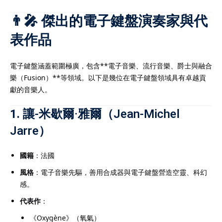
化的
IB補習
成功提升至6
加入讀頂尖大學的機會。
👨‍🎤 傑出的電子鍵盤演奏家與代
補習
服務，是實現IB高分與
表作品
。
電子鍵盤涵蓋範圍極廣，包含**電子音樂、流行音樂、爵士與融合
樂（Fusion）**等領域。以下是幾位在電子鍵盤領域具有卓越貢
獻的音樂人。
學生在香港中學文憑考試
而出的重要方式。由於
1.
讓-米歇爾·雅爾（Jean-Michel
重，考核範圍廣泛，學生
Jarre）
遇到瓶頸。透過專業的
可針對個別學生弱項提供
國籍
：法國
化應試技巧、提升理解能
風格
：電子音樂先驅，善用合成器與電子鍵盤營造空靈、科幻
。無論是數學、中文、英
感。
科目，
DSE補習
均能提供
代表作
：
學習方案。透過系統化的
能有效鞏固基礎、掌握重
《Oxygène》（氧氣）