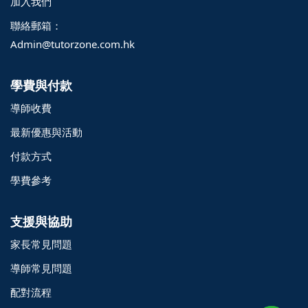
加入我們
聯絡郵箱：
Admin@tutorzone.com.hk
學費與付款
導師收費
最新優惠與活動
付款方式
學費參考
支援與協助
家長常見問題
o@TutorZone.com.hk
導師常見問題
配對流程
午 9 時至下午 6 時