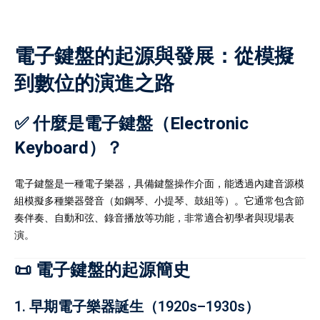
全面支援學生學習需要。
註冊
課，節省交通時間，提升
已有帳號?
登錄
亦定期與家長溝通學生進
電子鍵盤的起源與發展：從模擬
效。選擇我們的補習老
到數位的演進之路
選擇一位值得信賴的學習
更多詳情！
✅ 什麼是電子鍵盤（Electronic
Keyboard）？
深導師及擁有專業資格並
電子鍵盤是一種電子樂器，具備鍵盤操作介面，能透過內建音源模
學牌照的補習老師組成，
組模擬多種樂器聲音（如鋼琴、小提琴、鼓組等）。它通常包含節
奏伴奏、自動和弦、錄音播放等功能，非常適合初學者與現場表
優質而專業的教育支援。
演。
擁有多年教學經驗，深入
及各類公開考試的課程要
📜 電子鍵盤的起源簡史
需要制定最合適的教學策
補習老師，就是為孩子選
1.
早期電子樂器誕生（1920s–1930s）
習夥伴。補習老師不僅傳