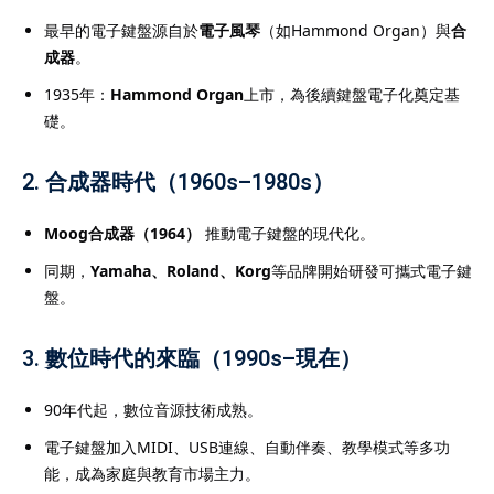
學生培養良好的學習習
最早的電子鍵盤源自於
電子風琴
（如Hammond Organ）與
合
打下穩固基礎。立即了解
成器
。
詳情，尋找最適合您孩子
1935年：
Hammond Organ
上市，為後續鍵盤電子化奠定基
礎。
2.
合成器時代（1960s–1980s）
際文憑課程（
IB課程
）的
Moog合成器（1964）
推動電子鍵盤的現代化。
升成績與應試能力的重要
同期，
Yamaha、Roland、Korg
等品牌開始研發可攜式電子鍵
求高、科目多元，學生需
盤。
學術寫作與時間管理技
，學生可針對個人弱項進
3.
數位時代的來臨（1990s–現在）
握答題技巧與考試策略，
專業的
IB導師
熟悉課程結
90年代起，數位音源技術成熟。
能在數學、經濟、物理、
電子鍵盤加入MIDI、USB連線、自動伴奏、教學模式等多功
EE等科目提供深入指導。許
能，成為家庭與教育市場主力。