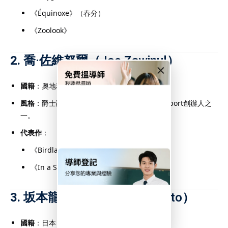
成績。選擇合適的
DSE補
《Équinoxe》（春分）
5級甚至5**的關鍵一步，
《Zoolook》
學的重要保障。
2.
喬·佐維努爾（Joe Zawinul）
×
國籍
：奧地利/美國
風格
：爵士融合（Jazz Fusion），Weather Report創辦人之
一。
代表作
：
one.com.hk
《Birdland》（與Weather Report）
《In a Silent Way》（與Miles Davis）
3.
坂本龍一（Ryuichi Sakamoto）
國籍
：日本