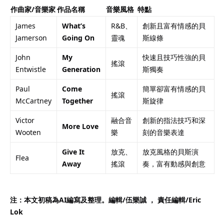
作曲家/音樂家
作品名稱
音樂風格
特點
James
What’s
R&B、
創新且富有情感的貝
Jamerson
Going On
靈魂
斯線條
John
My
快速且技巧性強的貝
搖滾
Entwistle
Generation
斯獨奏
Paul
Come
簡單卻富有情感的貝
搖滾
McCartney
Together
斯旋律
Victor
融合音
創新的指法技巧和深
More Love
Wooten
樂
刻的音樂表達
Give It
放克、
放克風格的貝斯演
Flea
Away
搖滾
奏，富有動感與創意
注：本文初稿為AI編寫及整理。編輯/伍樂誠 ， 責任編輯/
Eric
Lok