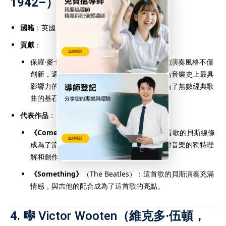
1942–）
國籍
：英國
貢獻
：
保羅·麥卡尼作為
The Beatles
的貝斯手，他的演奏風格不僅
創新，還將貝斯融入了多種音樂風格中。作為音樂史上最具
影響力的貝斯手之一，麥卡尼的貝斯線條成為了無數經典歌
曲的基石。
代表作品
：
《Come Together》
（The Beatles）：這首歌的貝斯線條
成為了流行音樂史上的經典，展現了麥卡尼對音樂的獨特理
解和創作能力。
《Something》
（The Beatles）：這首歌的貝斯演奏充滿
情感，與吉他的配合成為了這首歌的亮點。
4. 🎼
Victor Wooten
（維克多·伍頓，