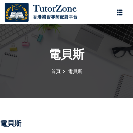
登錄
註冊
登錄
您還沒有帳號?
註冊
電貝斯
首頁
電貝斯
記住 我
忘記密碼?
電貝斯