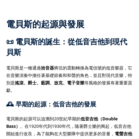
電貝斯的起源與發展
）
📜 電貝斯的誕生：從低音吉他到現代
）
貝斯
電貝斯是一種通過
拾音器
將弦的震動轉換為電信號的低音樂器，它
在音樂演奏中擔任著基礎節奏和和聲的角色，並且對現代音樂，特
別是
搖滾、爵士、藍調、放克、電子音樂
等風格的發展有著重要貢
獻。
🕰️ 早期的起源：低音吉他的發展
電貝斯的起源可以追溯到20世紀早期的
低音吉他（Double
Bass）
。在1920年代到1930年代，隨著爵士樂的興起，低音吉他
開始進行改良，為了能夠在大型樂隊中提供更多的音量，
電聲吉他