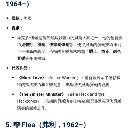
1964–）
國籍
：美國
貢獻
：
維克多·伍頓是當代最具影響力的貝斯大師之一，他的創新技
巧如
擊打、滑奏、快節奏彈奏
等，使得貝斯的演奏技術達到
了一個新的高度。伍頓的音樂風格跨越了
爵士、放克、融合
音樂
等多個領域。
代表作品
：
《More Love》
（Victor Wooten）：這首歌展示了伍頓獨
特的指法技巧和音樂創意，成為現代貝斯演奏的經典。
《The Sinister Minister》
（Béla Fleck and the
Flecktones）：伍頓的貝斯演奏技術被廣泛讚譽為現代貝斯
演奏的巔峰之作。
5. 🎼
Flea
（弗利，1962–）