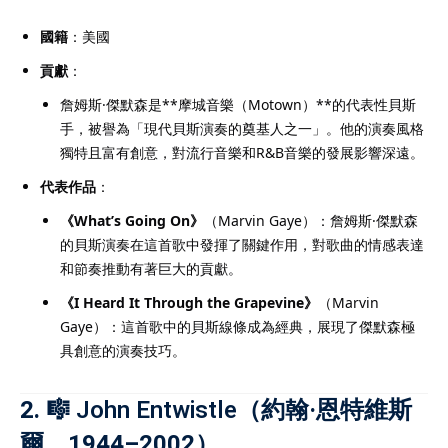
國籍
：美國
貢獻
：
詹姆斯·傑默森是**摩城音樂（Motown）**的代表性貝斯
手，被譽為「現代貝斯演奏的奠基人之一」。他的演奏風格
獨特且富有創意，對流行音樂和R&B音樂的發展影響深遠。
代表作品
：
《What’s Going On》
（Marvin Gaye）：詹姆斯·傑默森
的貝斯演奏在這首歌中發揮了關鍵作用，對歌曲的情感表達
和節奏推動有著巨大的貢獻。
《I Heard It Through the Grapevine》
（Marvin
Gaye）：這首歌中的貝斯線條成為經典，展現了傑默森極
具創意的演奏技巧。
2. 🎼
John Entwistle
（約翰·恩特維斯
爾，1944–2002）