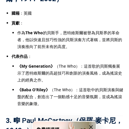
國籍
：英國
貢獻
：
作為
The Who
的貝斯手，恩特維斯爾被譽為貝斯界的革命
者，他以快速且技巧性強的貝斯演奏方式著稱，並將貝斯的
演奏推向了前所未有的高度。
代表作品
：
《My Generation》
（The Who）：這首歌的貝斯獨奏展
示了恩特維斯爾的高超技巧和創新的演奏風格，成為搖滾史
上的經典之作。
《Baba O’Riley》
（The Who）：這首歌中的貝斯演奏與鍵
盤的配合，創造出了一個動感十足的音樂氛圍，並成為搖滾
音樂的象徵。
3. 🎼
Paul McCartney
（保羅·麥卡尼，
×