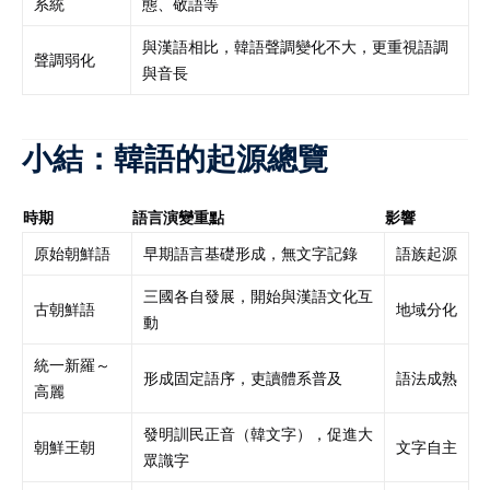
系統
態、敬語等
與漢語相比，韓語聲調變化不大，更重視語調
聲調弱化
與音長
小結：韓語的起源總覽
時期
語言演變重點
影響
原始朝鮮語
早期語言基礎形成，無文字記錄
語族起源
三國各自發展，開始與漢語文化互
古朝鮮語
地域分化
動
統一新羅～
形成固定語序，吏讀體系普及
語法成熟
高麗
發明訓民正音（韓文字），促進大
朝鮮王朝
文字自主
眾識字