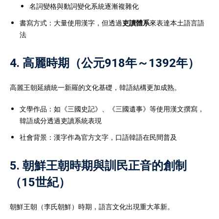
名詞變格與動詞變化系統逐漸複雜化
書寫方式：大量使用漢字，但透過
吏讀體系
來表達本土語言語
法
4. 高麗時期（公元918年～1392年）
高麗王朝延續統一新羅的文化基礎，韓語結構更加成熟。
文學作品：如《三國史記》、《三國遺事》等使用漢文撰寫，
韓語成分透過吏讀系統表現
社會背景：漢字作為官方文字，口語韓語在民間普及
5. 朝鮮王朝時期與訓民正音的創制
（15世紀）
朝鮮王朝（李氏朝鮮）時期，語言文化出現重大革新。