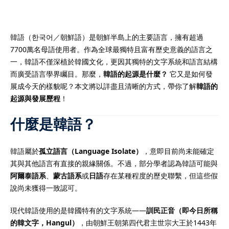
韓語（한국어／朝鮮語）是朝鮮半島上的主要語言，擁有超過
7700萬名母語使用者。作為全球最獨特且富有歷史意義的語言之
）
一，韓語不僅深植於韓國文化，更因其獨特的文字系統和語言結構
而廣受語言學界矚目。那麼，
韓語的起源是什麼？
它又是如何發
）
展成今天的樣貌呢？本文將以詳盡且清晰的方式，帶你了解
韓語的
起源與發展歷程
！
什麼是韓語？
韓語屬於
孤立語言（Language Isolate）
，意即目前尚未能確定
其與其他語言有直接的親緣關係。不過，部分學者認為韓語可能與
阿爾泰語系
、
蒙古語系
或
日語
存在某種程度的歷史聯繫，但這些假
說尚未獲得一致認可。
現代韓語使用的是韓國特有的文字系統——
訓民正音（即今日所稱
的韓文字，Hangul）
，由朝鮮王朝第四代君主世宗大王於1443年