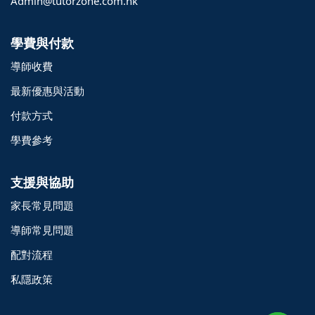
Admin@tutorzone.com.hk
學費與付款
導師收費
最新優惠與活動
付款方式
學費參考
支援與協助
家長常見問題
導師常見問題
配對流程
o@TutorZone.com.hk
私隱政策
午 9 時至下午 6 時