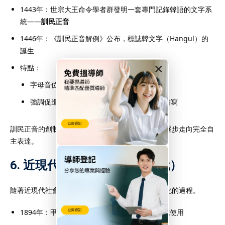
1443年：世宗大王命令學者群發明一套專門記錄韓語的文字系
統——
訓民正音
1446年：《訓民正音解例》公布，標誌韓文字（Hangul）的
誕生
×
特點：
字母音位對應清晰、科學易學
強調促進文盲教育，使庶民階層也能閱讀、書寫
訓民正音的創制，使韓語從依賴外來文字（漢字）逐步走向完全自
主表達。
6. 近現代韓語（19世紀～現代）
隨著近現代社會變遷，韓語也經歷了現代化與標準化的過程。
1894年：甲午改革後，韓文在政府公文中被正式使用