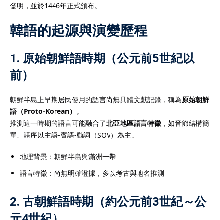
發明，並於1446年正式頒布。
韓語的起源與演變歷程
1. 原始朝鮮語時期（公元前5世紀以
前）
朝鮮半島上早期居民使用的語言尚無具體文獻記錄，稱為
原始朝鮮
語（Proto-Korean）
。
推測這一時期的語言可能融合了
北亞地區語言特徵
，如音節結構簡
單、語序以主語-賓語-動詞（SOV）為主。
地理背景：朝鮮半島與滿洲一帶
語言特徵：尚無明確證據，多以考古與地名推測
2. 古朝鮮語時期（約公元前3世紀～公
元4世紀）