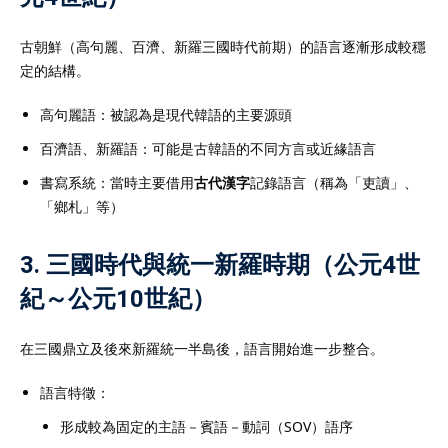
古朝鮮（高句麗、百濟、新羅三國時代前期）的語言逐漸形成較穩
定的結構。
高句麗語：被認為是現代韓語的主要源頭
百濟語、新羅語：可能是古韓語的不同方言或近緣語言
書寫系統：當時主要借用
古代漢字
記錄語言（稱為「吏讀」、
「鄉札」等）
3. 三國時代與統一新羅時期（公元4世
紀～公元10世紀）
在三國鼎立及後來新羅統一半島後，語言開始進一步整合。
語言特徵：
形成較為固定的主語－賓語－動詞（SOV）語序