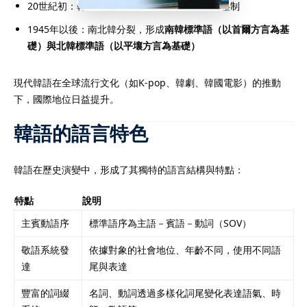
20世紀初：韓國經歷日本殖民統治，韓語遭受壓制
1945年以後：南北韓分裂，形成
南韓標準語（以首爾方言為基
礎）與北韓標準語（以平壤方言為基礎）
現代韓語在全球流行文化（如K-pop、韓劇、韓國電影）的推動
下，國際地位日益提升。
韓語的語言特色
韓語在歷史演變中，形成了其獨特的語言結構與特點：
特點
說明
主賓動語序
標準語序為主語－賓語－動詞（SOV）
敬語系統發
依據對象的社會地位、年齡不同，使用不同語
達
尾與表達
豐富的詞綴
名詞、動詞透過多樣化詞尾變化表達語氣、時