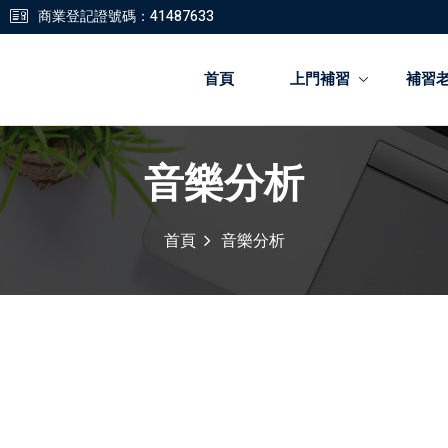
商業登記證號碼：41487633
首頁
上門補習
補習
音樂分析
登錄
註冊
首頁
音樂分析
登錄
您還沒有帳號?
註冊