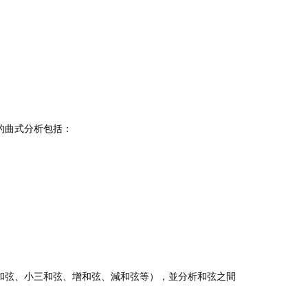
的曲式分析包括：
和弦、小三和弦、增和弦、減和弦等），並分析和弦之間