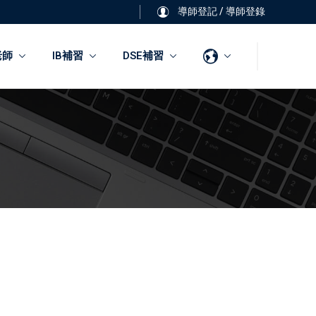
導師登記
/
導師登錄
老師
IB補習
DSE補習