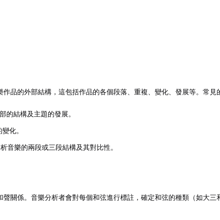
樂作品的外部結構，這包括作品的各個段落、重複、變化、發展等。常見
再現部的結構及主題的發展。
的變化。
m）：分析音樂的兩段或三段結構及其對比性。
和聲關係。音樂分析者會對每個和弦進行標註，確定和弦的種類（如大三