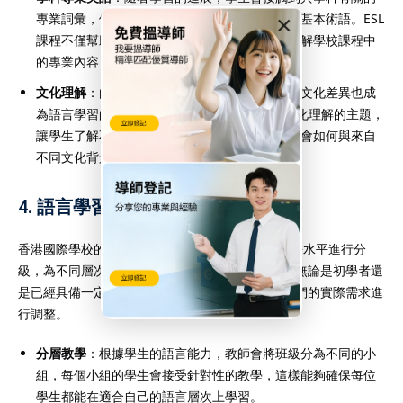
專業詞彙，例如數學、科學、社會科學等領域的基本術語。ESL
×
課程不僅幫助學生提高英語能力，還能讓他們理解學校課程中
的專業內容，從而更好地跟上課堂進度。
文化理解
：由於國際學校的學生來自不同國家，文化差異也成
為語言學習的一部分。ESL課程通常會涉及到文化理解的主題，
讓學生了解不同文化之間的差異和相似性，並學會如何與來自
不同文化背景的人進行溝通和合作。
4.
語言學習的分級與個性化教學
香港國際學校的小學ESL課程通常會根據學生的英語水平進行分
級，為不同層次的學生提供量身定制的教學方案。無論是初學者還
是已經具備一定基礎的學生，課程內容都會根據他們的實際需求進
行調整。
分層教學
：根據學生的語言能力，教師會將班級分為不同的小
組，每個小組的學生會接受針對性的教學，這樣能夠確保每位
學生都能在適合自己的語言層次上學習。