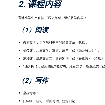
2. 课程内容
香港小学中文科按
「四个范畴」
组织教学内容：
（1）阅读
课文教学
：学习教科书中的经典文章，包括：
现代文
：儿童文学、寓言、故事（如《愚公移山》）。
古诗文
：浅易文言文、唐诗宋词（如《静夜思》《春晓》
*课外阅读：鼓励阅读*
桥梁书、儿童文学、报章杂志
（
（2）写作
基础写作
：
低年级：造句、看图写话、短篇日记。