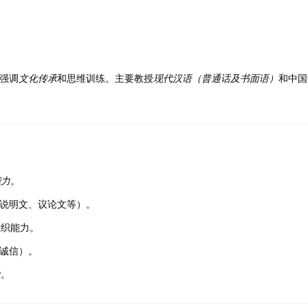
記住 我
忘記密碼?
强调
文化传承
和思维训练。主要教授
现代汉语（普通话及书面语）
和中国
能力
。
说明文、议论文等）。
组织能力。
诚信）。
力
。