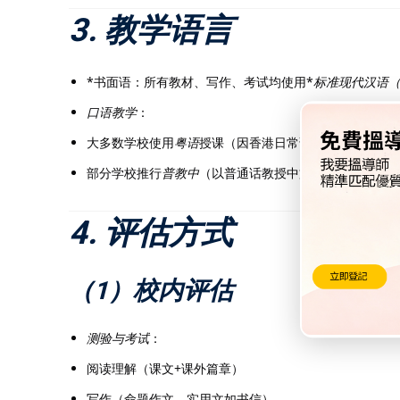
3. 教学语言
*书面语：所有教材、写作、考试均使用*
标准现代汉语
口语教学
：
大多数学校使用
粤语
授课（因香港日常语言以粤语为主）
部分学校推行
普教中
（以普通话教授中文），但并非强制
4. 评估方式
（1）校内评估
测验与考试
：
阅读理解（课文+课外篇章）
写作（命题作文、实用文如书信）