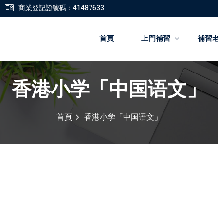
商業登記證號碼：41487633
首頁
上門補習
補習
香港小学「中国语文」
登錄
註冊
首頁
香港小学「中国语文」
登錄
您還沒有帳號?
註冊