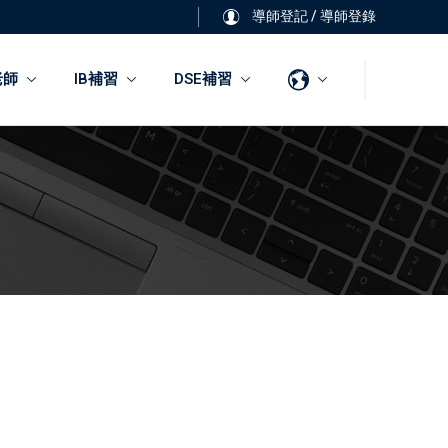
導師登記
/
導師登錄
老師
IB補習
DSE補習