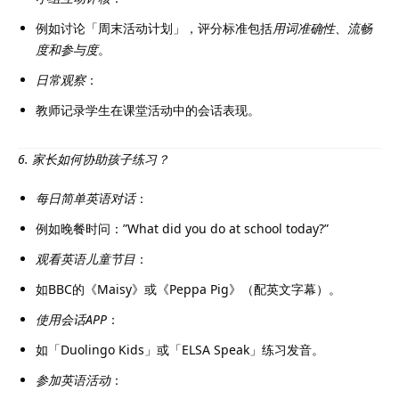
例如讨论「周末活动计划」，评分标准包括
用词准确性、流畅
度和参与度
。
日常观察
：
教师记录学生在课堂活动中的会话表现。
6. 家长如何协助孩子练习？
每日简单英语对话
：
例如晚餐时问：”What did you do at school today?”
观看英语儿童节目
：
如BBC的《Maisy》或《Peppa Pig》（配英文字幕）。
使用会话APP
：
如「Duolingo Kids」或「ELSA Speak」练习发音。
参加英语活动
：