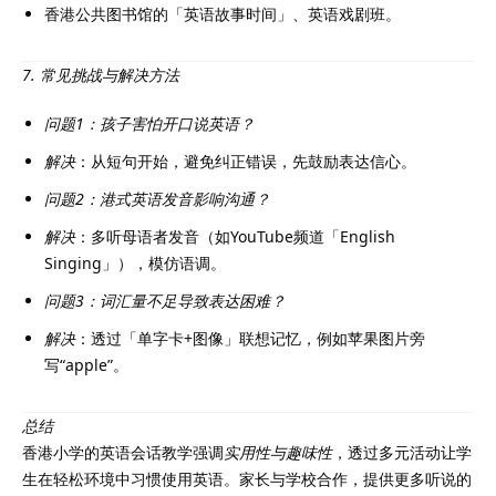
香港公共图书馆的「英语故事时间」、英语戏剧班。
7. 常见挑战与解决方法
问题1：孩子害怕开口说英语？
解决
：从短句开始，避免纠正错误，先鼓励表达信心。
问题2：港式英语发音影响沟通？
解决
：多听母语者发音（如YouTube频道「English
Singing」），模仿语调。
问题3：词汇量不足导致表达困难？
解决
：透过「单字卡+图像」联想记忆，例如苹果图片旁
写“apple”。
总结
香港小学的英语会话教学强调
实用性与趣味性
，透过多元活动让学
生在轻松环境中习惯使用英语。家长与学校合作，提供更多听说的