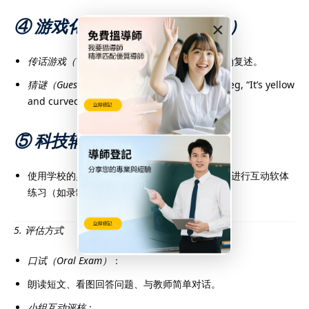
④ 游戏化学习（Gamification）
×
传话游戏（Telephone Game）
：训练聆听与准确复述。
猜谜（Guessing Game）
：用英语提示猜物品（eg, “It’s yellow
and curved. What is it?” → Banana）。
⑤ 科技辅助
使用学校的
英语室（English Room）
或平板电脑进行互动软体
练习（如录制对话、AI发音评分）。
5. 评估方式
口试（Oral Exam）
：
朗读短文、看图回答问题、与教师简单对话。
小组互动评核
：