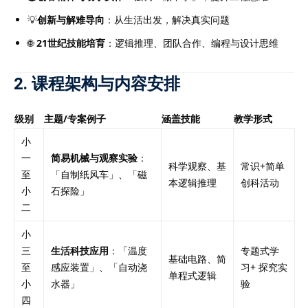
💡
创新与解难导向
：从生活出发，解决真实问题
🌐
21世纪技能培育
：逻辑推理、团队合作、编程与设计思维
2. 课程架构与内容安排
级别
主题/专案例子
涵盖技能
教学形式
小
一
简易机械与观察实验
：
科学观察、基
常识+简单
至
「自制纸风车」、「磁
本逻辑推理
创科活动
小
石探险」
二
小
三
生活科技应用
：「温度
专题式学
基础电路、简
至
感应装置」、「自动浇
习+ 探究实
单程式逻辑
小
水器」
验
四