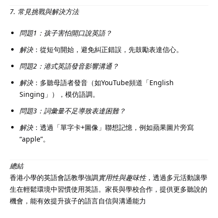
7. 常見挑戰與解決方法
問題1：孩子害怕開口說英語？
解決
：從短句開始，避免糾正錯誤，先鼓勵表達信心。
問題2：港式英語發音影響溝通？
解決
：多聽母語者發音（如YouTube頻道「English
Singing」），模仿語調。
問題3：詞彙量不足導致表達困難？
解決
：透過「單字卡+圖像」聯想記憶，例如蘋果圖片旁寫
“apple”。
總結
香港小學的英語會話教學強調
實用性與趣味性
，透過多元活動讓學
生在輕鬆環境中習慣使用英語。家長與學校合作，提供更多聽說的
機會，能有效提升孩子的語言自信與溝通能力