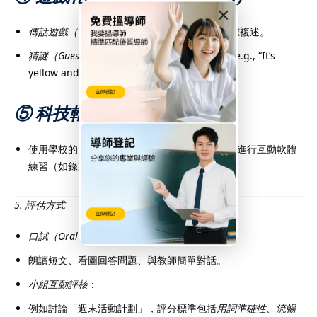
×
傳話遊戲（Telephone Game）
：訓練聆聽與準確複述。
猜謎（Guessing Game）
：用英語提示猜物品（e.g., “It’s
yellow and curved. What is it?” → Banana）。
⑤ 科技輔助
使用學校的
英語室（English Room）
或平板電腦進行互動軟體
練習（如錄製對話、AI發音評分）。
5. 評估方式
口試（Oral Exam）
：
朗讀短文、看圖回答問題、與教師簡單對話。
小組互動評核
：
例如討論「週末活動計劃」，評分標準包括
用詞準確性、流暢