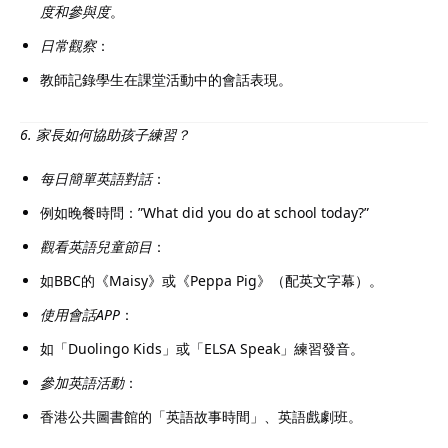
度和參與度
。
日常觀察
：
教師記錄學生在課堂活動中的會話表現。
6. 家長如何協助孩子練習？
每日簡單英語對話
：
例如晚餐時問：”What did you do at school today?”
觀看英語兒童節目
：
如BBC的《Maisy》或《Peppa Pig》（配英文字幕）。
使用會話APP
：
如「Duolingo Kids」或「ELSA Speak」練習發音。
參加英語活動
：
香港公共圖書館的「英語故事時間」、英語戲劇班。