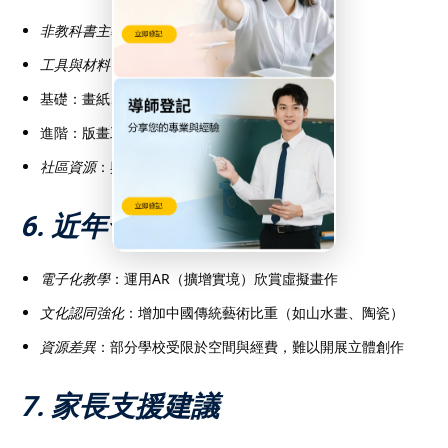
非教科書主導
：多由教師設計單元教案
工具與材料
：
基礎：畫紙、顏料、輕黏土
進階：版畫工具、數位繪圖板（部分學校）
社區資源
：與「藝術推廣辦事處」合作工作坊
6. 近年發展與挑戰
電子化教學
：運用AR（擴增實境）欣賞虛擬畫作
文化認同強化
：增加中國傳統藝術比重（如山水畫、陶瓷）
資源差異
：部分學校受限於空間與經費，難以開展立體創作
7. 家長支援建議