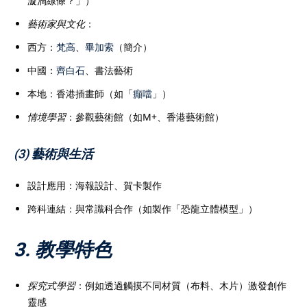
漩渦線條？」）
藝術家與文化
：
西方：
梵高
、
畢加索
（簡介）
中國：
齊白石
、書法藝術
本地：香港插畫師（如「
癲噹
」）
情境學習
：參觀藝術館（如M+、香港藝術館）
(3) 藝術與生活
設計應用：海報設計、賀卡製作
跨科連結：與常識科合作（如製作「恐龍立體模型」）
3. 教學特色
探究式學習
：例如透過觸摸不同材質（布料、木片）激發創作
靈感