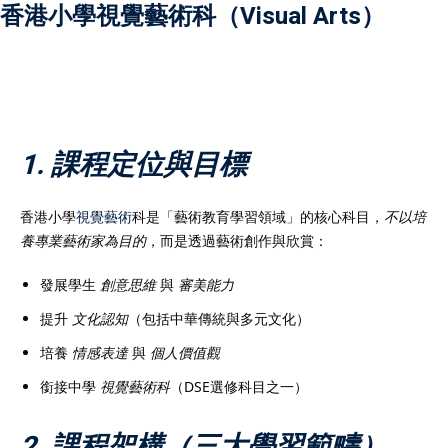
香港小學視覺藝術科（Visual Arts）
）
1. 課程定位與目標
）
香港小學
視覺藝術
科是「藝術教育學習領域」的核心科目，
不以培
養專業藝術家為目的
，而是透過藝術創作與欣賞：
發展學生
創意思維
與
審美能力
提升
文化認知
（包括中華傳統與多元文化）
培養
情感表達
與
個人價值觀
銜接中學
視覺藝術科
（DSE選修科目之一）
2. 課程架構（三大學習範疇）