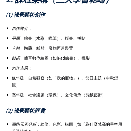
(1) 視覺藝術創作
創作媒介
：
平面
：繪畫（水彩、蠟筆）、版畫、拼貼
立體
：陶藝、紙雕、廢物再造裝置
數碼
：簡單數位繪圖（如iPad繪畫）、攝影
創作主題
：
低年級：自然觀察（如「我的寵物」）、節日主題（中秋燈
籠）
高年級：社會議題（環保）、文化傳承（剪紙藝術）
(2) 視覺藝術評賞
藝術元素分析
：線條、色彩、構圖（如「為什麼梵高的星空用