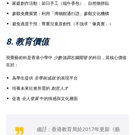
家庭創作活動：節日手工（端午香包）、自然物拼貼
參觀免費展覽：利用「博物館通行證」參觀文化機構
避免過度干預：尊重兒童原創性（不強求「像真實」）
8. 教育價值
視覺藝術科是香港小學中
少數強調右腦開發
的科目，其核心價值
在於：
為學生提供
非學術成就
的表現平台
培養未來社會所需的
創意人才
促進
全人發展
中的情感與文化層面
備註
：香港教育局於2017年更新《藝