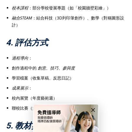
校本課程
：部分學校發展專題（如「校園牆壁彩繪」）
融合STEAM
：結合科技（3D列印筆創作）、數學（對稱圖形設
計）
4. 評估方式
過程導向
：
創作過程中的
創意、技巧、參與度
學習檔案（收集草稿、反思日記）
成果展示
：
校內展覽（年度藝術週）
×
聯校比賽（如「全港兒童繪畫比賽」）
5. 教材與資源