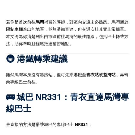
若你是首次前往
馬灣
補習的導師，對區內交通未必熟悉。馬灣屬於
限制車輛進出的地區，並無港鐵直達，但交通安排其實非常簡單。
）
本文將為你清楚列出由市區前往馬灣的最佳路線，包括巴士轉乘方
法，助你準時且輕鬆抵達補習地點。
）
🚇 港鐵轉乘建議
雖然馬灣本身沒有港鐵站，但可先乘港鐵至
青衣站
或
荃灣站
，再轉
乘專線巴士前往。
🚌 城巴 NR331：青衣直達馬灣專
線巴士
最直接的方法是搭乘城巴的專線巴士
NR331
：