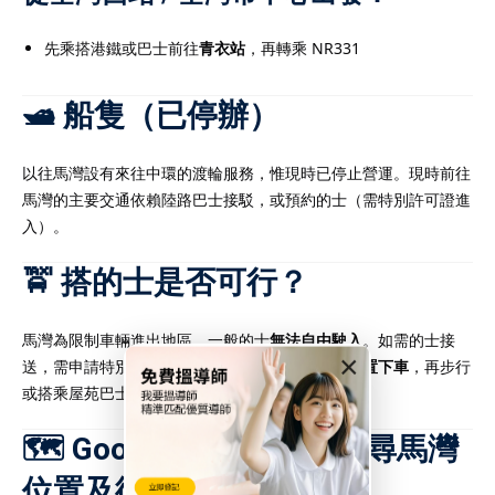
先乘搭港鐵或巴士前往
青衣站
，再轉乘 NR331
🛥️ 船隻（已停辦）
以往馬灣設有來往中環的渡輪服務，惟現時已停止營運。現時前往
馬灣的主要交通依賴陸路巴士接駁，或預約的士（需特別許可證進
入）。
🚖 搭的士是否可行？
馬灣為限制車輛進出地區，一般的士
無法自由駛入
。如需的士接
×
送，需申請特別進入許可，或於
馬灣隧道收費站位置下車
，再步行
或搭乘屋苑巴士入內（約 5-10 分鐘）。
🗺️ Google Map：即時搜尋馬灣
位置及街道資訊