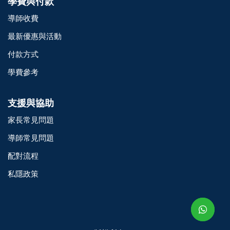
學費與付款
導師收費
最新優惠與活動
付款方式
學費參考
支援與協助
家長常見問題
導師常見問題
配對流程
o@TutorZone.com.hk
私隱政策
午 9 時至下午 6 時
期一至日 - 24 小時
2 6828 1809