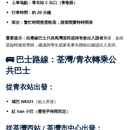
上車地點：青衣站 C 出口（青敬路）
行車時間：約 20 分鐘
班次：繁忙時間密度較高，請查閱實時時間表
重要提示：此專線巴士只供馬灣居民或持有效出入證者
乘搭，如你
是臨時補習導師，建議與學生或家長事先聯絡以確認出入安排。
🚌 巴士路線：荃灣/青衣轉乘公
共巴士
從
青衣站
出發：
城巴 NR331
（如上所述）
紅 Van 小巴（需視乎時間而定）
從
荃灣西站 / 荃灣市中心
出發：