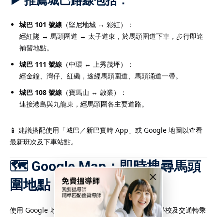
▶ 推薦城巴路線包括：
城巴 101 號線
（堅尼地城 ↔ 彩虹）：
經紅隧 → 馬頭圍道 → 太子道東，於馬頭圍道下車，步行即達
補習地點。
城巴 111 號線
（中環 ↔ 上秀茂坪）：
經金鐘、灣仔、紅磡，途經馬頭圍道、馬頭涌道一帶。
城巴 108 號線
（寶馬山 ↔ 啟業）：
連接港島與九龍東，經馬頭圍各主要道路。
📱 建議搭配使用「城巴／新巴實時 App」或 Google 地圖以查看
最新班次及下車站點。
🗺️ Google Map：即時搜尋馬頭
×
圍地點
使用 Google 地圖可快速查找學生住址、補習社、學校及交通轉乘