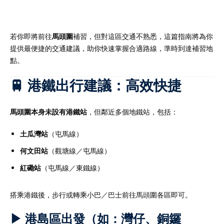
若你即將前往
馬頭圍
補習，但對這區交通不熟悉，這篇指南將為你
提供最便捷的交通建議，助你快速掌握合適路線，準時到達補習地
）
點。
）
🚆 港鐵出行建議：高效快捷
馬頭圍本身未設有港鐵站
，但鄰近多個地鐵站，包括：
土瓜灣站
（屯馬線）
何文田站
（觀塘線／屯馬線）
紅磡站
（屯馬線／東鐵線）
搭乘港鐵後，步行或轉乘小巴／巴士前往馬頭圍各區即可。
▶ 港島區出發（如：灣仔、銅鑼