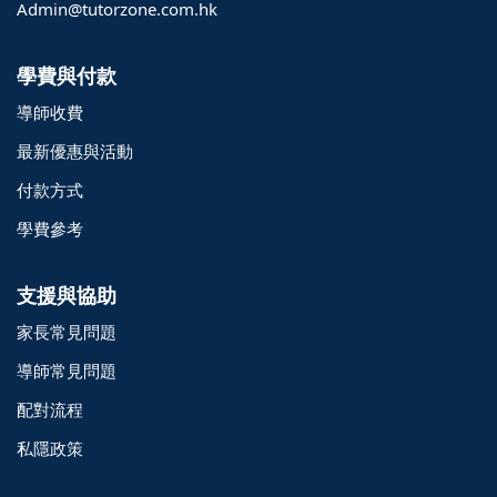
Admin@tutorzone.com.hk
學費與付款
導師收費
最新優惠與活動
付款方式
學費參考
支援與協助
家長常見問題
導師常見問題
配對流程
o@TutorZone.com.hk
私隱政策
午 9 時至下午 6 時