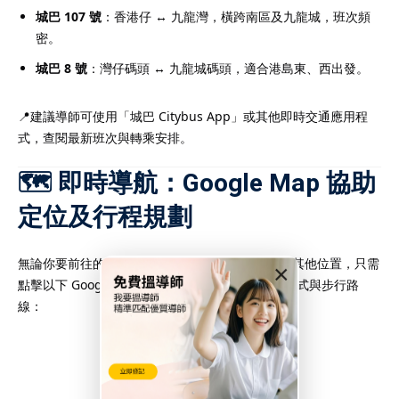
城巴 107 號
：香港仔 ↔ 九龍灣，橫跨南區及九龍城，班次頻
密。
城巴 8 號
：灣仔碼頭 ↔ 九龍城碼頭，適合港島東、西出發。
📍建議導師可使用「城巴 Citybus App」或其他即時交通應用程
式，查閱最新班次與轉乘安排。
🗺️ 即時導航：Google Map 協助
定位及行程規劃
無論你要前往的補習地點位於馬頭圍道、譚公道或其他位置，只需
×
點擊以下 Google Map 連結，即可查看最佳交通方式與步行路
線：