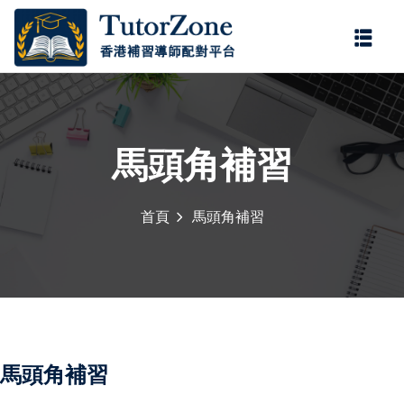
登錄
註冊
登錄
您還沒有帳號?
註冊
馬頭角補習
首頁
馬頭角補習
記住 我
忘記密碼?
馬頭角補習