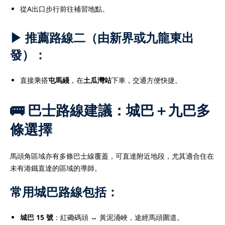
從A出口步行前往補習地點。
▶ 推薦路線二（由新界或九龍東出
發）：
直接乘搭
屯馬綫
，在
土瓜灣站
下車，交通方便快捷。
🚌 巴士路線建議：城巴＋九巴多
條選擇
馬頭角區域亦有多條巴士線覆蓋，可直達附近地段，尤其適合住在
未有港鐵直達的區域的導師。
常用城巴路線包括：
城巴 15 號
：紅磡碼頭 ↔ 黃泥涌峽，途經馬頭圍道。