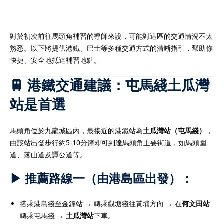
對於初次前往馬頭角補習的導師來說，可能對這區的交通情況不太
熟悉。以下將提供港鐵、巴士等多種交通方式的清晰指引，幫助你
）
快捷、安全地抵達補習地點。
）
🚆 港鐵交通建議：屯馬綫土瓜灣
站是首選
馬頭角位於九龍城區內，最接近的港鐵站為
土瓜灣站（屯馬綫）
，
由該站出發步行約5-10分鐘即可到達馬頭角主要街道，如馬頭圍
道、落山道及譚公道等。
▶ 推薦路線一（由港島區出發）：
搭乘港島綫至金鐘站 → 轉乘觀塘綫往黃埔方向 → 在
何文田站
轉乘屯馬綫 →
土瓜灣站
下車。