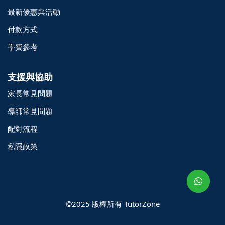
最新優惠與活動
付款方式
學費參考
支援與協助
家長常見問題
導師常見問題
配對流程
o@TutorZone.com.hk
私隱政策
午 9 時至下午 6 時
期一至日 - 24 小時
2 6828 1809
2 9061 3106
©2025 版權所有 TutorZone