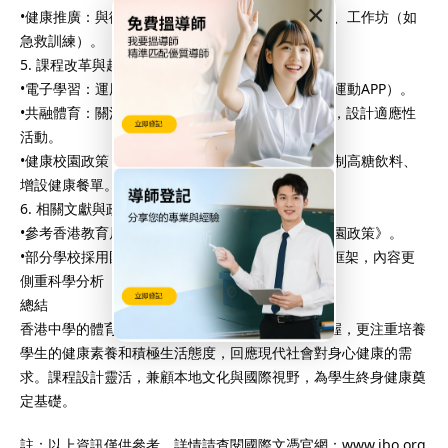
×
•健康推廣：與衛生署或非政府組織合作，舉辦講座、工作坊（如
急救訓練）。
5. 課程改革與趨勢
•電子學習：運用科技記錄運動數據（如心率監測、運動APP）。
•共融體育：關注特殊教育需求（SEN）學生的參與，設計適應性
活動。
•健康校園政策：推動「健康飲食在校園」計劃，限制高糖飲料、
增設健康餐單。
6. 相關文獻與政策
•參考香港教育局《中學體育課程指引》及《健康校園政策》。
•部分學校採用國際文憑（IB）或IGCSE的體育課程框架，內容更
側重科學分析（如運動生物力學）。
總結
香港中學的體育與健康課程不僅強調運動技能的掌握，更注重培養
學生的健康素養和積極生活態度，回應現代社會對身心健康的需
求。課程設計靈活，兼顧本地文化與國際視野，為學生終身健康奠
定基礎。
註：以上資訊僅供參考，詳情請查閱國際文憑官網：www.ibo.org