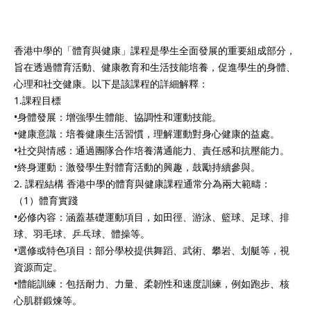
香港中學的「體育與健康」課程是學生全面發展的重要組成部分，
旨在透過體育活動、健康教育和生活技能培養，促進學生的身體、
）
心理和社交健康。以下是該課程的詳細解釋：
1.課程目標
）
•身體發展：增強學生體能、協調性和運動技能。
•健康意識：培養健康生活習慣，理解運動對身心健康的益處。
•社交與情感：通過團隊合作培養溝通能力、責任感和抗壓能力。
•終身運動：激發學生對體育活動的興趣，鼓勵持續參與。
2. 課程結構 香港中學的體育與健康課程通常分為兩大範疇：
（1）體育實踐
•必修內容：涵蓋基礎運動項目，如田徑、游泳、籃球、足球、排
球、羽毛球、乒乓球、體操等。
•選修或特色項目：部分學校提供舞蹈、武術、攀岩、划艇等，視
資源而定。
•體能訓練：包括耐力、力量、柔韌性和速度訓練，例如跑步、核
心肌群鍛煉等。