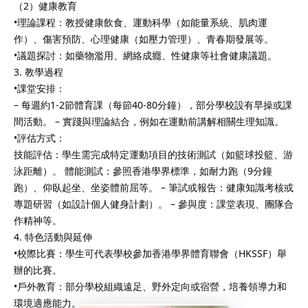
（2）健康教育
•理論課程：教授健康飲食、運動科學（如能量系統、肌肉運
作）、傷害預防、心理健康（如壓力管理）、青春期發展等。
•議題探討：如藥物濫用、網絡成癮、性健康等社會健康議題。
3. 教學過程
•課堂安排：
– 每週約1-2節體育課（每節40-80分鐘），部分學校設有早操或課
間活動。 – 實踐與理論結合，例如在運動前講解相關生理知識。
•評估方式：
技能評估：學生需完成特定運動項目的技術測試（如籃球投籃、游
泳距離）。 體能測試：參照香港學界標準，如耐力跑（9分鐘
跑）、仰臥起坐、坐姿體前屈等。 – 筆試或報告：健康知識考核或
專題研習（如設計個人健身計劃）。 – 參與度：課堂表現、團隊合
作精神等。
4. 特色活動與延伸
•校際比賽：學生可代表學校參加香港學界體育聯會（HKSSF）舉
辦的比賽。
•戶外教育：部分學校組織遠足、野外定向或宿營，培養領導力和
環境適應能力。