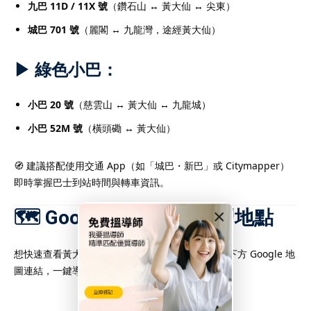
九巴 11D / 11X 號
（鑽石山 ↔ 黃大仙 ↔ 尖東）
城巴 701 號
（麗閣 ↔ 九龍灣，途經黃大仙）
▶ 綠色小巴：
小巴 20 號
（慈雲山 ↔ 黃大仙 ↔ 九龍城）
小巴 52M 號
（橫頭磡 ↔ 黃大仙）
🧭 建議搭配使用交通 App（如「城巴・新巴」或 Citymapper）
即時掌握巴士到站時間與轉車資訊。
🗺 Google Map 查找補習地點
×
想快速查看黃大仙附近的補習社或住宅地段？點擊下方 Google 地
圖連結，一鍵導航：