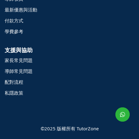
最新優惠與活動
付款方式
學費參考
支援與協助
家長常見問題
導師常見問題
配對流程
o@TutorZone.com.hk
私隱政策
午 9 時至下午 6 時
期一至日 - 24 小時
2 6828 1809
2 9061 3106
©2025 版權所有 TutorZone