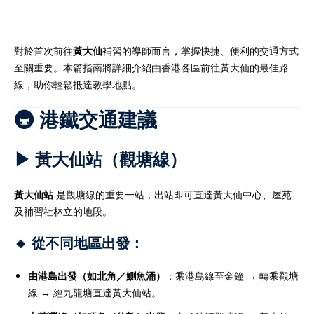
對於首次前往
黃大仙
補習的導師而言，掌握快捷、便利的交通方式
至關重要。本篇指南將詳細介紹由香港各區前往黃大仙的最佳路
）
線，助你輕鬆抵達教學地點。
）
🚇 港鐵交通建議
▶ 黃大仙站（觀塘線）
黃大仙站
是觀塘線的重要一站，出站即可直達黃大仙中心、屋苑
及補習社林立的地段。
🔹 從不同地區出發：
由港島出發（如北角／鰂魚涌）
：乘港島線至金鐘 → 轉乘觀塘
線 → 經九龍塘直達黃大仙站。