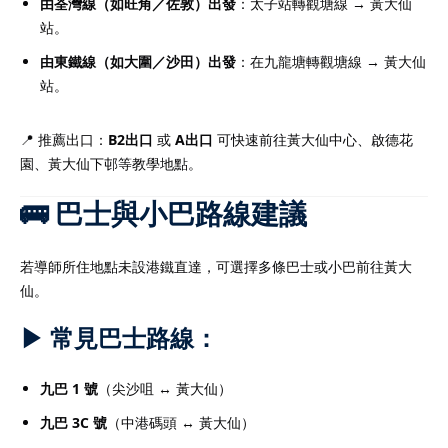
由荃灣線（如旺角／佐敦）出發
：太子站轉觀塘線 → 黃大仙
站。
由東鐵線（如大圍／沙田）出發
：在九龍塘轉觀塘線 → 黃大仙
站。
📍 推薦出口：
B2出口
或
A出口
可快速前往黃大仙中心、啟德花
園、黃大仙下邨等教學地點。
🚌 巴士與小巴路線建議
若導師所住地點未設港鐵直達，可選擇多條巴士或小巴前往黃大
仙。
▶ 常見巴士路線：
九巴 1 號
（尖沙咀 ↔ 黃大仙）
九巴 3C 號
（中港碼頭 ↔ 黃大仙）