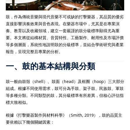
學生培養良好的學習習
打下穩固基礎。立即了解
鼓，作為傳統音樂與現代音樂不可或缺的打擊樂器，其品質的優劣
詳情，尋找最適合您孩子
直接影響演奏效果與音色表現。在樂器市場中，尤其是在專業演
奏、教育以及收藏領域，建立一套嚴謹的鼓分級標準顯得尤為重
要。本文將從結構材質、音質特性、工藝製作、耐用性及市場評價
等多個層面，系統性地說明鼓的分級標準，並結合學術研究與產業
報告，呈現完整且專業的分析。
際文憑課程（
IB課程
）的
一、鼓的基本結構與分類
升成績與應試能力的重要
求高、科目多元，學生需
鼓一般由鼓殼（shell）、鼓面（head）及框圈（hoop）三大部分
學術寫作與時間管理技
組成。根據不同使用需求，鼓可分為手鼓、架子鼓、民族鼓、軍鼓
，學生可針對個人弱項進
等多種分類。不同類型的鼓，其分級標準有所差異，但核心評估指
握答題技巧與考試策略，
標大致相似。
專業的
IB導師
熟悉課程結
根據《打擊樂器製作與材料科學》（Smith, 2019），鼓的品質主
能在數學、經濟、物理、
要依賴以下幾個關鍵因素：
EE等科目提供深入指導。許