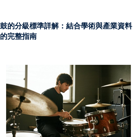
全面支援學生學習需要。
註冊
課，節省交通時間，提升
已有帳號?
登錄
亦定期與家長溝通學生進
鼓的分級標準詳解：結合學術與產業資料
效。選擇我們的補習老
的完整指南
選擇一位值得信賴的學習
更多詳情！
深導師及擁有專業資格並
學牌照的補習老師組成，
優質而專業的教育支援。
擁有多年教學經驗，深入
及各類公開考試的課程要
需要制定最合適的教學策
補習老師，就是為孩子選
習夥伴。補習老師不僅傳