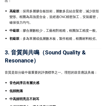
出：
高級鼓
：採用多層膠合板技術，層數多且結合緊密，減少鼓殼
變形。框圈為高強度合金，並經過CNC精密加工，安裝嚴密，
確保張力均勻。
中級鼓
：膠合層數較少，工藝相對粗糙，框圈加工精度一般。
初級鼓
：多為單層或低層數木板，製作粗糙，框圈材料較劣。
3. 音質與共鳴（Sound Quality &
Resonance）
音質是鼓分級中最重要的評價標準之一。理想的鼓音應該具備：
音色純淨且有層次感
低頻飽滿
中高頻明亮且不刺耳