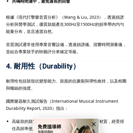
共鳴時間適中，避免過長的回聲
根據《現代打擊樂音質分析》（Wang & Liu, 2023），透過頻譜
分析與聲學測試，優質鼓能產生300Hz至1500Hz的頻率帶內均勻
能量分布，並且過渡自然。
音質測試通常使用專業音響設備，透過頻譜儀、混響時間測量儀，
並結合專業鼓手的聆聽評分來確定等級。
4. 耐用性（Durability）
耐用性包括鼓殼抗變形能力、鼓面的抗撕裂與彈性維持，以及框圈
與螺絲的強度。
國際樂器耐久測試報告（International Musical Instrument
Durability Report, 2020）指出：
高級鼓的鼓殼經過防潮、防裂處理，框圈為合金材質，經受得
×
住高頻率使用及高張力調整。