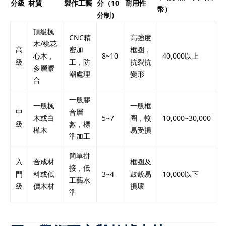
分級
材質
製作工藝
分（10
耐用性
幣）
分制）
頂級楓
CNC精
高強度
木/桃花
高
密加
框圈，
心木，
8~10
40,000以上
級
工，防
抗裂抗
多層膠
潮處理
變形
合
一般膠
一般楓
一般框
中
合層
木或白
5~7
圈，較
10,000~30,000
級
數，標
樺木
易受損
準加工
簡單拼
入
合成材
框圈及
接，低
門
料或低
3~4
鼓殼易
10,000以下
工藝水
級
價木材
損壞
準