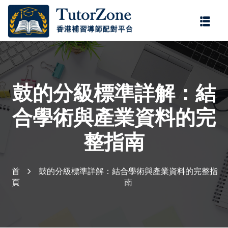
登錄
註冊
登錄
您還沒有帳號?
註冊
鼓的分級標準詳解：結
合學術與產業資料的完
整指南
門補習服務，由
持牌老師
，為小學、中學及公開試
首
鼓的分級標準詳解：結合學術與產業資料的完整指
記住 我
忘記密碼?
學。
持牌老師
具備正規教
頁
南
程要求，協助學生掌握重
多年補習經驗，教學靈
。科目涵蓋中文、英文、