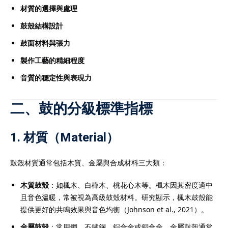
化的
IB補習
成功提升至6
材質的選擇與處理
加入讀頂尖大學的機會。
鼓殼結構設計
補習
服務，是實現IB高分與
鼓面材料與張力
。
製作工藝的精細程度
音質的穩定性與表現力
學生在香港中學文憑考試
二、鼓的分級標準指標
而出的重要方式。由於
重，考核範圍廣泛，學生
1. 材質（Material）
遇到瓶頸。透過專業的
可針對個別學生弱項提供
鼓殼材質通常包括木質、金屬與合成材料三大類：
化應試技巧、提升理解能
。無論是數學、中文、英
木質鼓殼
：如楓木、白樺木、桃花心木等。楓木因其密度適中
科目，
DSE補習
均能提供
且音色溫暖，常被視為高級鼓殼材料。研究顯示，楓木鼓殼能
學習方案。透過系統化的
提供更好的共鳴效果與音色均衡（Johnson et al., 2021）。
能有效鞏固基礎、掌握重
金屬鼓殼
：常用鋼、不鏽鋼、鋁合金或銅合金。金屬鼓殼通常