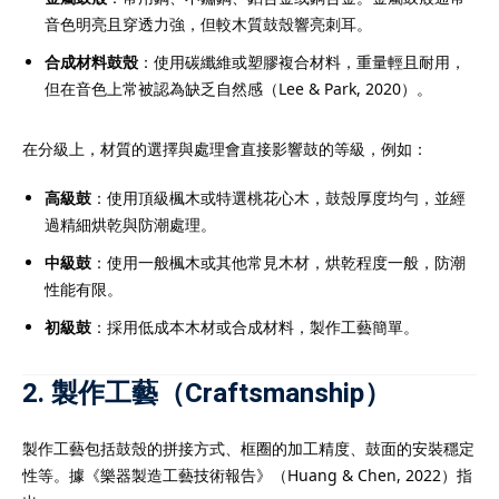
成績。選擇合適的
DSE補
音色明亮且穿透力強，但較木質鼓殼響亮刺耳。
5級甚至5**的關鍵一步，
合成材料鼓殼
：使用碳纖維或塑膠複合材料，重量輕且耐用，
學的重要保障。
但在音色上常被認為缺乏自然感（Lee & Park, 2020）。
在分級上，材質的選擇與處理會直接影響鼓的等級，例如：
高級鼓
：使用頂級楓木或特選桃花心木，鼓殼厚度均勻，並經
過精細烘乾與防潮處理。
中級鼓
：使用一般楓木或其他常見木材，烘乾程度一般，防潮
性能有限。
one.com.hk
初級鼓
：採用低成本木材或合成材料，製作工藝簡單。
2. 製作工藝（Craftsmanship）
製作工藝包括鼓殼的拼接方式、框圈的加工精度、鼓面的安裝穩定
性等。據《樂器製造工藝技術報告》（Huang & Chen, 2022）指