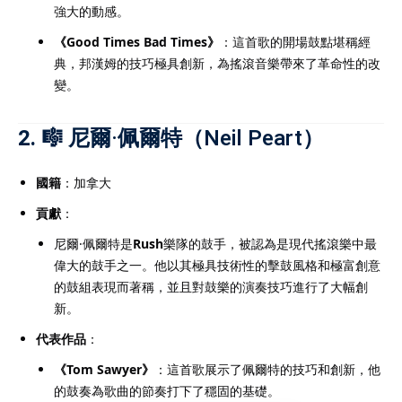
強大的動感。
《Good Times Bad Times》
：這首歌的開場鼓點堪稱經
典，邦漢姆的技巧極具創新，為搖滾音樂帶來了革命性的改
變。
2. 🎼
尼爾·佩爾特（Neil Peart）
國籍
：加拿大
貢獻
：
尼爾·佩爾特是
Rush
樂隊的鼓手，被認為是現代搖滾樂中最
偉大的鼓手之一。他以其極具技術性的擊鼓風格和極富創意
的鼓組表現而著稱，並且對鼓樂的演奏技巧進行了大幅創
新。
代表作品
：
《Tom Sawyer》
：這首歌展示了佩爾特的技巧和創新，他
的鼓奏為歌曲的節奏打下了穩固的基礎。