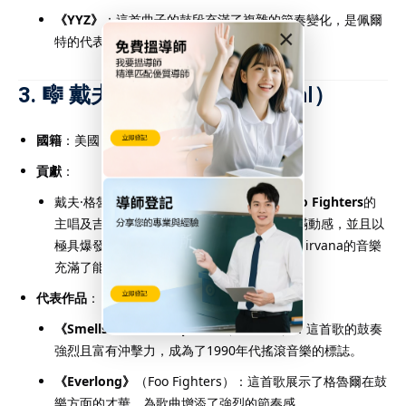
《YYZ》
：這首曲子的鼓段充滿了複雜的節奏變化，是佩爾
×
特的代表作之一。
3. 🎼
戴夫·格魯爾（Dave Grohl）
國籍
：美國
貢獻
：
戴夫·格魯爾是
Nirvana
的鼓手，後來成為
Foo Fighters
的
主唱及吉他手。作為鼓手，他的演奏風格充滿動感，並且以
極具爆發力的節奏感著稱。格魯爾的鼓樂使Nirvana的音樂
充滿了能量，並成為90年代的代表性樂隊。
代表作品
：
《Smells Like Teen Spirit》
（Nirvana）：這首歌的鼓奏
強烈且富有沖擊力，成為了1990年代搖滾音樂的標誌。
《Everlong》
（Foo Fighters）：這首歌展示了格魯爾在鼓
樂方面的才華，為歌曲增添了強烈的節奏感。