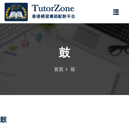
登錄
註冊
登錄
您還沒有帳號?
註冊
鼓
首頁
鼓
記住 我
忘記密碼?
鼓