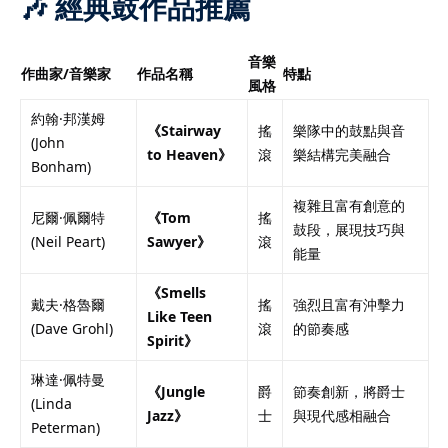
🎶 經典鼓作品推薦
音樂
作曲家/音樂家
作品名稱
特點
風格
約翰·邦漢姆
《Stairway
搖
樂隊中的鼓點與音
(John
to Heaven》
滾
樂結構完美融合
Bonham)
複雜且富有創意的
尼爾·佩爾特
《Tom
搖
鼓段，展現技巧與
(Neil Peart)
Sawyer》
滾
能量
《Smells
戴夫·格魯爾
搖
強烈且富有沖擊力
Like Teen
(Dave Grohl)
滾
的節奏感
Spirit》
琳達·佩特曼
《Jungle
爵
節奏創新，將爵士
(Linda
Jazz》
士
與現代感相融合
Peterman)