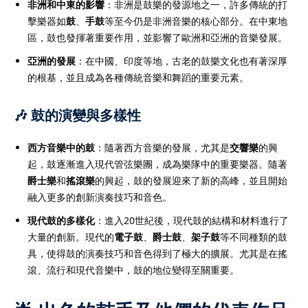
非洲和中東的影響
：非洲是鼓樂的發源地之一，許多傳統的打
擊樂器如
鼓
、
手鼓
等至今仍是非洲音樂的核心部分。在中東地
區，鼓也發揮著重要作用，並影響了歐洲和亞洲的音樂發展。
亞洲的發展
：在中國、印度等地，古老的鼓樂文化也有著深厚
的根基，並且成為各種傳統音樂和舞蹈的重要元素。
🎶 鼓的演變與多樣性
西方音樂中的鼓
：隨著西方音樂的發展，尤其是
交響樂
的興
起，鼓逐漸進入現代管弦樂團，成為樂隊中的重要樂器。隨著
爵士樂
和
搖滾樂
的興起，鼓的發展迎來了新的高峰，並且開始
融入更多的創新演奏技巧和音色。
現代鼓的多樣化
：進入20世紀後，現代鼓的結構和材料進行了
大量的創新。現代的
電子鼓
、
爵士鼓
、
架子鼓
等不同種類的鼓
具，使得鼓的演奏技巧和音色得到了極大的擴展。尤其是在搖
滾、流行和現代音樂中，鼓的地位變得至關重要。