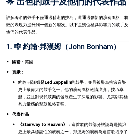
🌟 出色的鼓手及他們的代表作品
許多著名的鼓手不僅通過精湛的技巧，還通過創新的演奏風格，將
鼓的表現力提升到一個新的層次。以下是幾位極具影響力的鼓手及
他們的代表作品。
1. 🎼
約翰·邦漢姆（John Bonham）
國籍
：英國
貢獻
：
約翰·邦漢姆是
Led Zeppelin
的鼓手，並且被譽為搖滾音樂
史上最偉大的鼓手之一。他的演奏風格激情澎湃，技巧卓
越，並且對現代鼓樂的發展產生了深遠的影響。尤其以其極
具力量感的擊鼓風格著稱。
代表作品
：
《Stairway to Heaven》
：這首歌的鼓部分被認為是搖滾
史上最具標誌性的鼓奏之一，邦漢姆的演奏為這首歌增添了