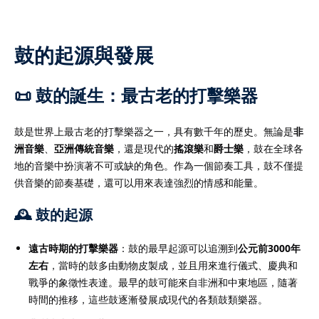
鼓的起源與發展
）
📜 鼓的誕生：最古老的打擊樂器
）
鼓是世界上最古老的打擊樂器之一，具有數千年的歷史。無論是
非
洲音樂
、
亞洲傳統音樂
，還是現代的
搖滾樂
和
爵士樂
，鼓在全球各
地的音樂中扮演著不可或缺的角色。作為一個節奏工具，鼓不僅提
供音樂的節奏基礎，還可以用來表達強烈的情感和能量。
🕰️ 鼓的起源
遠古時期的打擊樂器
：鼓的最早起源可以追溯到
公元前3000年
左右
，當時的鼓多由動物皮製成，並且用來進行儀式、慶典和
戰爭的象徵性表達。最早的鼓可能來自非洲和中東地區，隨著
時間的推移，這些鼓逐漸發展成現代的各類鼓類樂器。