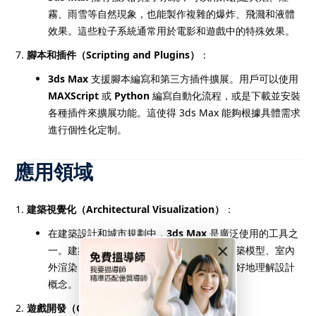
霧、雨雪等自然現象，也能製作複雜的爆炸、飛濺和液體
效果。這些粒子系統通常用於電影和遊戲中的特殊效果。
腳本和插件（Scripting and Plugins）
：
3ds Max
支援腳本編寫和第三方插件擴展。用戶可以使用
MAXScript
或
Python
編寫自動化流程，或是下載並安裝
各種插件來擴展功能。這使得 3ds Max 能夠根據具體需求
進行個性化定制。
應用領域
建築視覺化（Architectural Visualization）
：
在建築設計和城市規劃中，
3ds Max
是廣泛使用的工具之
×
一。建築師和設計師使用它來創建逼真的建築模型、室內
外渲染、虛擬漫遊等，幫助客戶和開發商更好地理解設計
概念。
遊戲開發（Game Development）
：