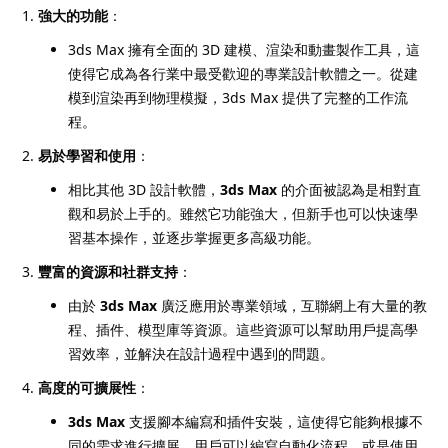
強大的功能
：
3ds Max 擁有全面的 3D 建模、渲染和動畫製作工具，這
使得它成為各行業中最受歡迎的專業設計軟體之一。從建
模到渲染再到物理模擬，3ds Max 提供了完整的工作流
程。
易於學習和使用
：
相比其他 3D 設計軟體，
3ds Max
的介面被認為是相對直
觀和易於上手的。雖然它功能強大，但新手也可以快速學
習基本操作，並逐步掌握更多高級功能。
豐富的資源和社群支持
：
由於
3ds Max
廣泛應用於專業領域，互聯網上有大量的教
程、插件、模型庫等資源。這些資源可以幫助用戶提高學
習效率，並解決在設計過程中遇到的問題。
高度的可擴展性
：
3ds Max
支援腳本編寫和插件安裝，這使得它能夠根據不
同的需求進行擴展。用戶可以編寫自動化流程，或是使用