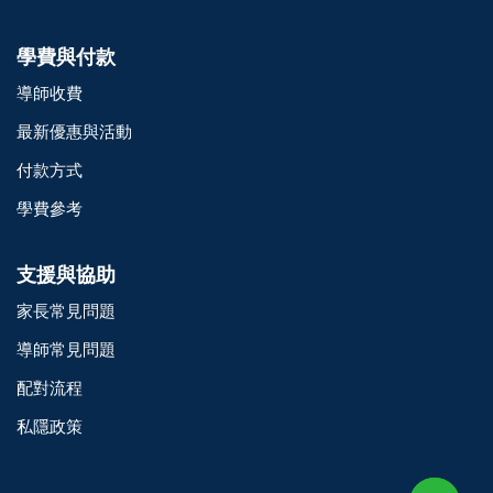
學費與付款
導師收費
最新優惠與活動
付款方式
學費參考
支援與協助
家長常見問題
導師常見問題
配對流程
o@TutorZone.com.hk
私隱政策
午 9 時至下午 6 時