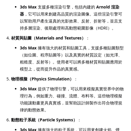
3ds Max
支援多種渲染引擎，包括內建的
Arnold 渲染
器
，它可以用來創建高品質的渲染圖像。這些渲染引擎可
以幫助用戶產生逼真的光影效果、反射、折射等，並且支
持多層渲染、後期處理和高動態範圍影像（HDRI）。
材質與貼圖（Materials and Textures）
：
3ds Max
擁有強大的材質和貼圖工具，支援多種貼圖類型
（如位圖、程序貼圖等）以及真實的材質設定（如光澤、
粗糙度、反射等）。使用者可以將多種材質和貼圖應用於
模型上，從而提升作品的真實感。
物理模擬（Physics Simulation）
：
3ds Max
提供了物理引擎，可以用來模擬真實世界中的物
理行為，例如重力、碰撞、流體、布料等。這些物理模擬
功能讓動畫更具真實感，並幫助設計師製作出符合物理規
律的動態效果。
動態粒子系統（Particle Systems）
：
3ds Max
擁有強大的粒子系統，可以用來創建火焰、煙