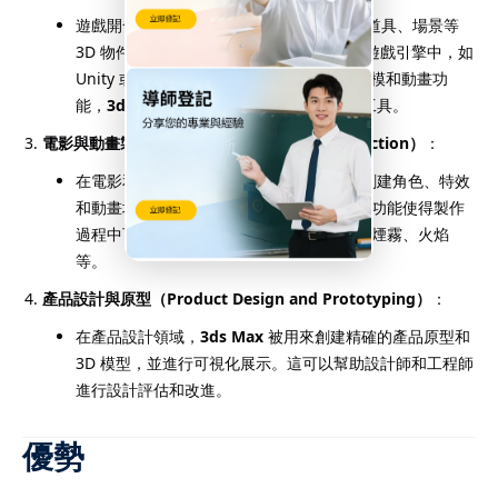
遊戲開發者使用
3ds Max
創建遊戲角色、道具、場景等
3D 物件。這些模型和動畫可以直接導入到遊戲引擎中，如
Unity 或 Unreal Engine。由於其強大的建模和動畫功
能，
3ds Max
是許多遊戲開發公司首選的工具。
電影與動畫製作（Film and Animation Production）
：
在電影和電視動畫領域，
3ds Max
被用來創建角色、特效
和動畫場景。它的高效渲染引擎和物理模擬功能使得製作
過程中可以產生真實的視覺效果，如爆炸、煙霧、火焰
等。
產品設計與原型（Product Design and Prototyping）
：
在產品設計領域，
3ds Max
被用來創建精確的產品原型和
3D 模型，並進行可視化展示。這可以幫助設計師和工程師
進行設計評估和改進。
優勢