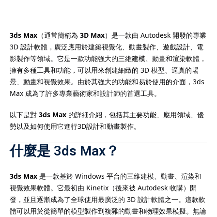
3ds Max
（通常簡稱為
3D Max
）是一款由 Autodesk 開發的專業
3D 設計軟體，廣泛應用於建築視覺化、動畫製作、遊戲設計、電
）
影製作等領域。它是一款功能強大的三維建模、動畫和渲染軟體，
擁有多種工具和功能，可以用來創建細緻的 3D 模型、逼真的場
）
景、動畫和視覺效果。由於其強大的功能和易於使用的介面，3ds
Max 成為了許多專業藝術家和設計師的首選工具。
以下是對
3ds Max
的詳細介紹，包括其主要功能、應用領域、優
勢以及如何使用它進行3D設計和動畫製作。
什麼是 3ds Max？
3ds Max
是一款基於 Windows 平台的三維建模、動畫、渲染和
視覺效果軟體。它最初由 Kinetix（後來被 Autodesk 收購）開
發，並且逐漸成為了全球使用最廣泛的 3D 設計軟體之一。這款軟
體可以用於從簡單的模型製作到複雜的動畫和物理效果模擬。無論