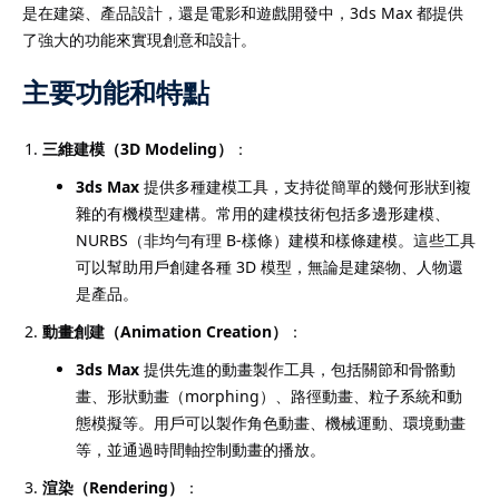
是在建築、產品設計，還是電影和遊戲開發中，3ds Max 都提供
了強大的功能來實現創意和設計。
主要功能和特點
三維建模（3D Modeling）
：
3ds Max
提供多種建模工具，支持從簡單的幾何形狀到複
雜的有機模型建構。常用的建模技術包括多邊形建模、
NURBS（非均勻有理 B-樣條）建模和樣條建模。這些工具
可以幫助用戶創建各種 3D 模型，無論是建築物、人物還
是產品。
動畫創建（Animation Creation）
：
3ds Max
提供先進的動畫製作工具，包括關節和骨骼動
畫、形狀動畫（morphing）、路徑動畫、粒子系統和動
態模擬等。用戶可以製作角色動畫、機械運動、環境動畫
等，並通過時間軸控制動畫的播放。
渲染（Rendering）
：