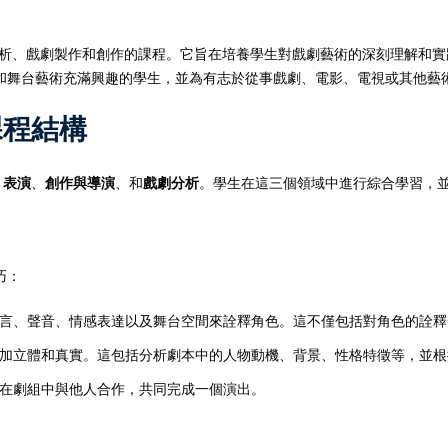
析、戲劇製作和創作的課程。它旨在培養學生對戲劇藝術的深刻理解和實
記住 我
忘記密碼?
和舞台藝術充滿興趣的學生，並為有志於從事戲劇、電影、電視或其他藝
e的課程結構
：
表演
、
創作與導演
、和
戲劇分析
。學生在這三個領域中進行綜合學習，
巧：
言、聲音、情感表達以及舞台空間來詮釋角色。這不僅包括對角色的詮釋
加立體和真實。這包括分析劇本中的人物動機、背景、性格特徵等，並根
在劇組中與他人合作，共同完成一個演出。