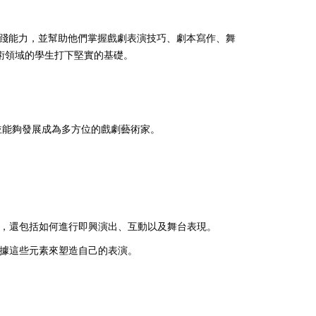
踐能力，並幫助他們掌握戲劇表演技巧、劇本寫作、舞
術領域的學生打下堅實的基礎。
並能夠發展成為多方位的戲劇藝術家。
，還包括如何進行即興演出、互動以及舞台表現。
據這些元素來塑造自己的表演。