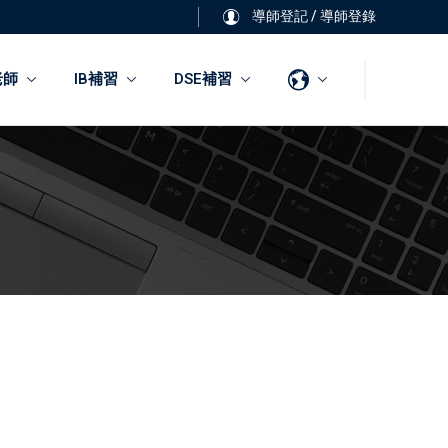
導師登記
/
導師登錄
老師
IB補習
DSE補習