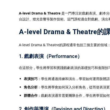
A-level Drama & Theatre
是一門專注於戲劇表演、劇本分
台設計、燈光音響等製作技術。這門課程適合對戲劇、演出
A-level Drama & Theatr
A-level Drama & Theatre的課程通常包括三個主要的領域
1.
戲劇表演（Performance）
在這部分，學生將學習和實踐戲劇表演的基礎技巧和進階技
表演技巧
：學生將通過排練和演出，學習如何運用肢體語
角色分析
：學生將學會如何深入分析角色，從而使表演更
群體合作
：戲劇表演通常需要團隊合作，學生將學習如何
2.
創作與導演（Devising and Directing）