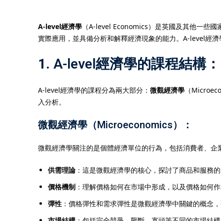
A-level經濟學
（A-level Economics）是英國及
實際應用，並具備分析和解釋經濟現象的能力。A-leve
1.
A-level經濟學的課程結構
：
A-level經濟學的課程分為兩大部分：
微觀經濟學
（Microec
入分析。
微觀經濟學（Microeconomics）
：
微觀經濟學關注的是個體經濟單位的行為，包括消費者、企
供需理論
：這是微觀經濟學的核心，探討了商品和服務的
價格機制
：理解價格如何在市場中形成，以及價格如何作
彈性
：價格彈性和需求彈性是微觀經濟學中關鍵的概念，
市場結構
：包括完全競爭、壟斷、寡頭等不同的市場結構