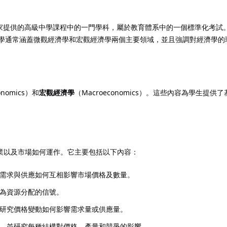
其他一些國家提供的高級中學課程中的一門學科，屬於教育體系中的一個標準化考試
記住 我
忘記密碼?
l經濟學通常涵蓋微觀經濟學和宏觀經濟學兩個主要領域，並且強調對經濟學
onomics）和
宏觀經濟學
（Macroeconomics）。這些內容為學生
註冊
已有帳號?
登錄
業以及市場如何運作。它主要包括以下內容：
需求與供應如何互相影響市場價格及數量。
為資源分配的信號。
研究價格變動如何影響需求量或供應量。
，並研究每種結構對價格、產量和競爭的影響。