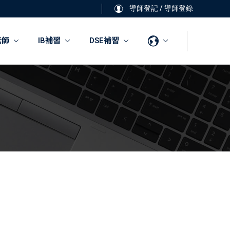
導師登記
/
導師登錄
老師
IB補習
DSE補習