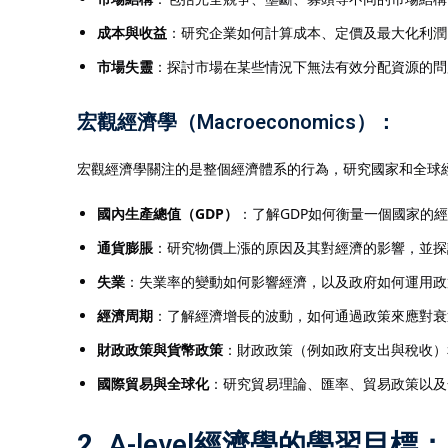
成本與收益
：研究企業如何計算成本、定價及最大化利潤
市場失靈
：探討市場在某些情況下無法有效分配資源的問
宏觀經濟學（Macroeconomics）
：
宏觀經濟學關注的是整個經濟體系的行為，研究國家和全球
國內生產總值（GDP）
：了解GDP如何衡量一個國家的
通貨膨脹
：研究物價上漲的原因及其對經濟的影響，並探
失業
：失業率的變動如何影響經濟，以及政府如何運用政
經濟周期
：了解經濟增長的波動，如何通過政策來應對衰
財政政策與貨幣政策
：財政政策（例如政府支出與稅收）
國際貿易與全球化
：研究貿易理論、匯率、貿易政策以及
2.
A-level經濟學的學習目標
：