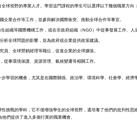
進一步發展成為具有全球視野的專業人才。學習這門課程的學生可以選擇以下幾個職業方向
國企業合作等工作，並參與解決國際衝突、推動全球合作等事宜。
生組織等國際機構工作，或在非政府組織（NGO）中從事發展工作、人
分析全球問題的影響，並為政府或企業提供政策建議。
究員、全球營銷經理等職位，促進企業的全球擴張。
，從事環境保護、資源管理、氣候變遷等相關工作。
學生提供了多種進一步學習的機會，尤其是在國際關係、政治學、環境科學、社會學、經
助學生理解和應對全球性挑戰的學科，它不僅增強學生的全球視野，還培養了他們的
為他們提供了進入多個行業的職業機會。