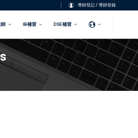
導師登記
/
導師登錄
老師
IB補習
DSE補習
es