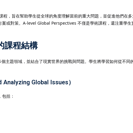
課程，旨在幫助學生從全球的角度理解當前的重大問題，並促進他們在多
記住 我
忘記密碼?
。A-level Global Perspectives 不僅是學術課程，
ives的課程結構
構非常靈活，涵蓋了多個主題領域，並結合了現實世界的挑戰與問題。學生將學習如
alyzing Global Issues）
，包括：