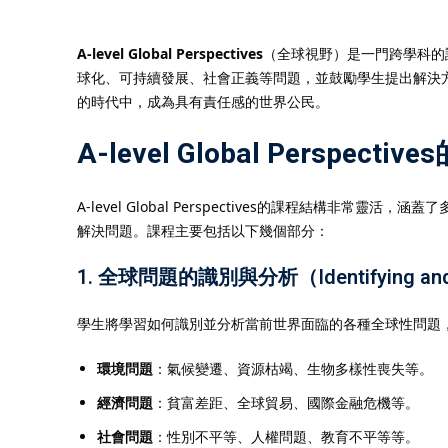
A-level Global Perspectives
（全球視野）是一門跨學科的
球化、可持續發展、社會正義等問題，並鼓勵學生提出解決方案或對策
的時代中，成為具有責任感的世界公民。
A-level Global Perspect
A-level Global Perspectives的課程結
解決問題。課程主要包括以下幾個部分：
1.
全球問題的識別與分析（Identifying and An
學生將學習如何識別並分析當前世界面臨的各種全球性問題
環境問題
：氣候變遷、資源枯竭、生物多樣性喪失等。
經濟問題
：貧富差距、全球貿易、國際金融危機等。
社會問題
：性別不平等、人權問題、教育不平等等。