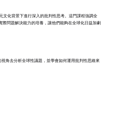
元文化背景下進行深入的批判性思考。這門課程強調全
還注重學生實際問題解決能力的培養，讓他們能夠在全球化日益加劇
何從不同的視角去分析全球性議題，並學會如何運用批判性思維來