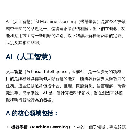
AI（人工智慧）和 Machine Learning（機器學習）是當今科技領
域中最熱門的話題之一。儘管這兩者密切相關，但它們在概念、功
）
能和應用方面有一些明顯的區別。以下將詳細解釋這兩者的定義、
區別及其相互關聯。
）
AI（人工智慧）
人工智慧
（Artificial Intelligence，簡稱AI）是一個廣泛的領域，
目的是讓機器具備類似人類智慧的能力，能夠執行需要人類智力的
任務。這些任務通常包括學習、推理、問題解決、語言理解、視覺
識別等。簡單來說，AI 是一個計算機科學領域，旨在創造可以模
擬和執行智能行為的機器。
AI的核心領域包括：
機器學習（Machine Learning）
：AI的一個子領域，專注於讓