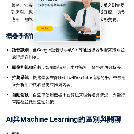
策略。每當機器做出正確的決策時，會獲得獎勳，反之則會受
到懲罰。最終，機器將學會如何在給定環境中達成目標。 典型
應用：遊戲AI（例如AlphaGo）、機器人導航、金融交易。
機器學習的應用：
語音識別
：像Google語音助手或Siri等通過機器學習來識別並
處理語音指令。
圖像和視頻分析
：如臉部識別、車牌識別、醫學影像分析等。
推薦系統
：機器學習在像Netflix和YouTube這樣的平台中被用
來分析用戶觀看歷史並推薦內容。
自動駕駛
：自駕車使用機器學習算法來理解道路情況、判斷行
車路徑並做出駕駛決策。
AI與Machine Learning的區別與關聯