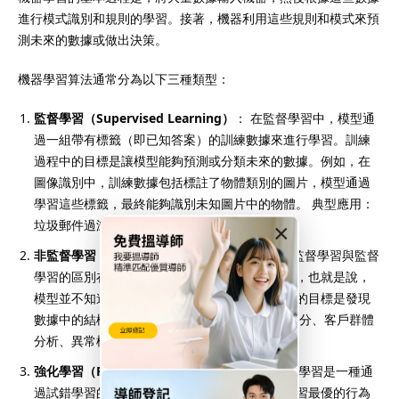
進行模式識別和規則的學習。接著，機器利用這些規則和模式來預
測未來的數據或做出決策。
機器學習算法通常分為以下三種類型：
監督學習（Supervised Learning）
： 在監督學習中，模型通
過一組帶有標籤（即已知答案）的訓練數據來進行學習。訓練
過程中的目標是讓模型能夠預測或分類未來的數據。例如，在
圖像識別中，訓練數據包括標註了物體類別的圖片，模型通過
學習這些標籤，最終能夠識別未知圖片中的物體。 典型應用：
垃圾郵件過濾、醫療診斷、股票價格預測。
×
非監督學習（Unsupervised Learning）
： 非監督學習與監督
學習的區別在於，非監督學習的數據是無標籤的，也就是說，
模型並不知道正確的答案。在這種情況下，模型的目標是發現
數據中的結構、模式或分群。 典型應用：市場細分、客戶群體
分析、異常檢測。
強化學習（Reinforcement Learning）
： 強化學習是一種通
過試錯學習的機制，機器通過與環境的交互來學習最優的行為