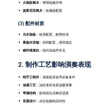
火焰纹枫木
：增强低频共鸣
波斯尼亚枫木
：收藏级配置
(3) 配件材质
乌木指板
：标准配置，耐用性强
黄杨木弦轴
：高档配置，调音稳定
碳纤维尾柱
：现代高端琴常见
2. 制作工艺影响演奏表现
纯手工制作
：顶级低音提琴必备条件
油漆工艺
：油性漆音色更温暖厚重
琴颈结构
：影响把位演奏舒适度
音梁设计
：决定低频响应特性