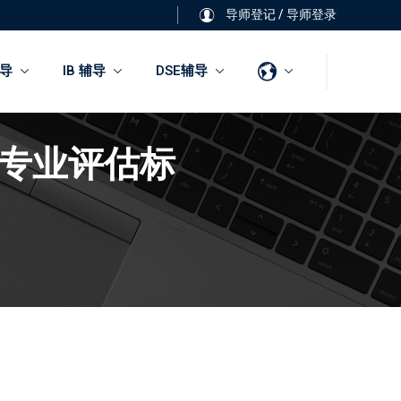
导师登记
/
导师登录
导
IB 辅导
DSE辅导
专业评估标