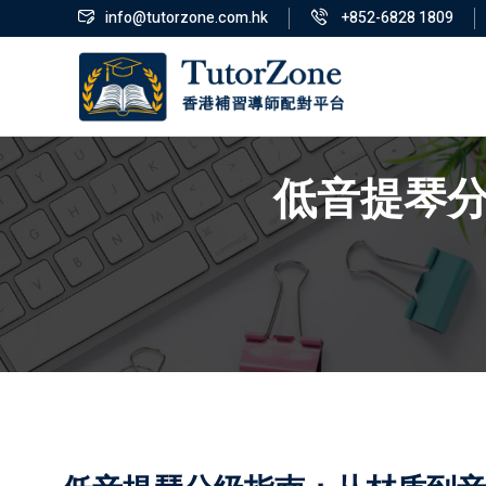
info@tutorzone.com.hk
+852-6828 1809
低音提琴