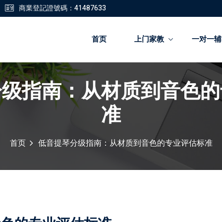
商業登記證號碼：41487633
首页
上门家教
一对一辅
分级指南：从材质到音色的
登錄
註冊
准
登錄
首页
低音提琴分级指南：从材质到音色的专业评估标准
您還沒有帳號?
註冊