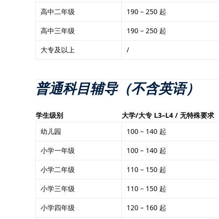
高中二年级
190 – 250 起
高中三年级
190 – 250 起
大专及以上
/
普通科目辅导（不含英语）
学生级别
大学/大专 L3–L4 / 无特殊要求
幼儿园
100 – 140 起
小学一年级
100 – 140 起
小学二年级
110 – 150 起
小学三年级
110 – 150 起
小学四年级
120 – 160 起