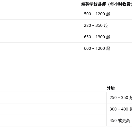
精英学校讲师（每小时收费
500 – 1200 起
280 – 350 起
650 – 1300 起
600 – 1200 起
外语
250 – 350 
300 – 400 
450 或更高