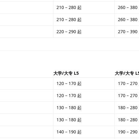
210 – 280 起
260 – 380
210 – 280 起
260 – 380
220 – 290 起
270 – 390
大学/大专 L5
大学/大专 L
120 – 170 起
170 – 270
120 – 170 起
170 – 270
130 – 180 起
180 – 280
130 – 180 起
180 – 280
140 – 190 起
190 – 290