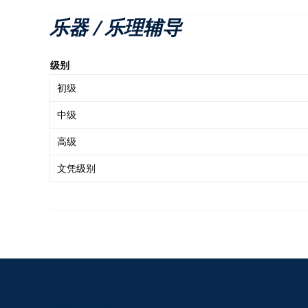
乐器 / 乐理辅导
级别
初级
中级
高级
文凭级别