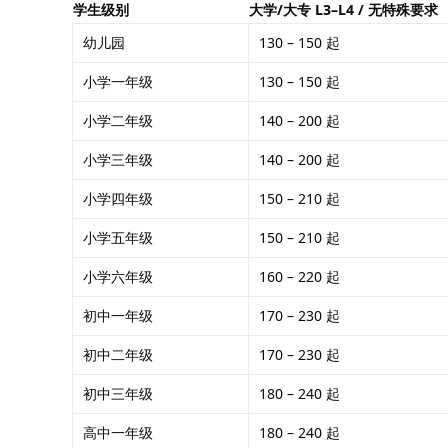
学生级别
大学/大专 L3–L4 / 无特殊要求
幼儿园
130 – 150 起
小学一年级
130 – 150 起
小学二年级
140 – 200 起
小学三年级
140 – 200 起
小学四年级
150 – 210 起
小学五年级
150 – 210 起
小学六年级
160 – 220 起
初中一年级
170 – 230 起
初中二年级
170 – 230 起
初中三年级
180 – 240 起
高中一年级
180 – 240 起