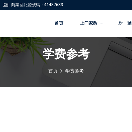
商業登記證號碼：41487633
首页
上门家教
一对一辅
学费参考
登錄
註冊
首页
学费参考
登錄
您還沒有帳號?
註冊