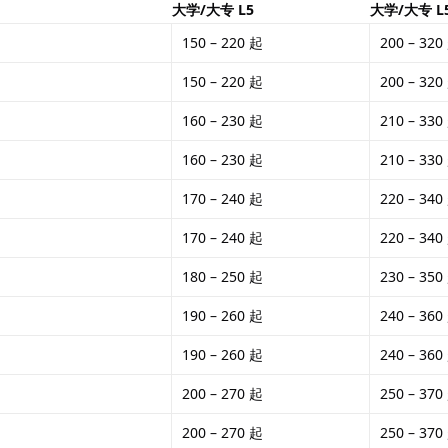
大学/大专 L5
大学/大专 L
150 – 220 起
200 – 320
記住 我
忘記密碼?
150 – 220 起
200 – 320
160 – 230 起
210 – 330
160 – 230 起
210 – 330
170 – 240 起
220 – 340
170 – 240 起
220 – 340
180 – 250 起
230 – 350
190 – 260 起
240 – 360
190 – 260 起
240 – 360
200 – 270 起
250 – 370
200 – 270 起
250 – 370