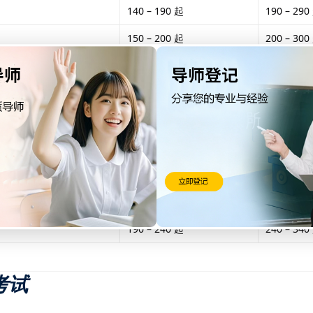
140 – 190 起
190 – 290
150 – 200 起
200 – 300
160 – 210 起
210 – 310
160 – 210 起
210 – 310
170 – 220 起
220 – 320
170 – 220 起
220 – 320
180 – 230 起
230 – 330
180 – 230 起
230 – 330
190 – 240 起
240 – 340
考试