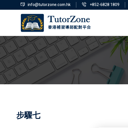
info@tutorzone.com.hk
+852-6828 1809
步驟七