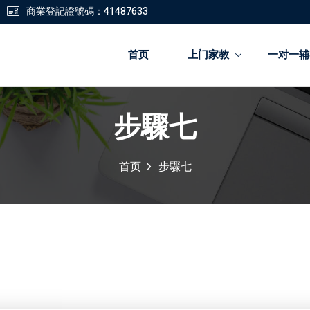
商業登記證號碼：41487633
首页
上门家教
一对一辅
步驟七
登錄
註冊
首页
步驟七
登錄
您還沒有帳號?
註冊