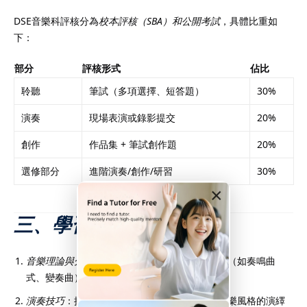
DSE音樂科評核分為
校本評核（SBA）和公開考試
，具體比重如
下：
部分
評核形式
佔比
聆聽
筆試（多項選擇、短答題）
30%
演奏
現場表演或錄影提交
20%
創作
作品集 + 筆試創作題
20%
選修部分
進階演奏/創作/研習
30%
×
三、學習目標與技能
音樂理論與分析
：掌握樂理、和聲學、曲式結構（如奏鳴曲
式、變奏曲）。
演奏技巧
：提升樂器或聲樂表現力，理解不同音樂風格的演繹