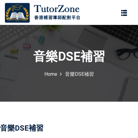
登錄
註冊
登錄
ter
您還沒有帳號?
註冊
音樂DSE補習
Home
音樂DSE補習
記住 我
忘記密碼?
音樂DSE補習