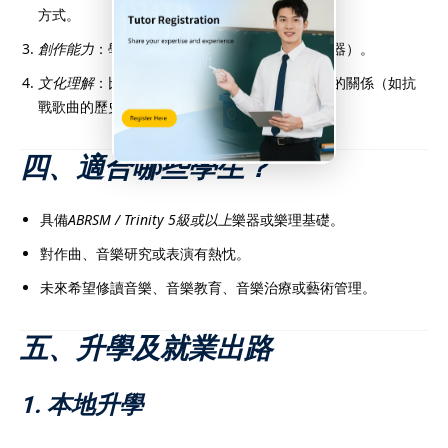
方式。
創作能力
：學習作曲技巧（如動機發展、編曲配器）。
文化理解
：比較中西音樂特色，探討音樂與社會的關係（如抗
戰歌曲的歷史角色）。
四、適合哪些學生？
具備
ABRSM / Trinity 5級或以上
樂器或樂理基礎。
對作曲、音樂研究或表演有熱忱。
未來希望修讀音樂、音樂教育、音樂治療或藝術管理。
五、升學及就業出路
1. 本地升學