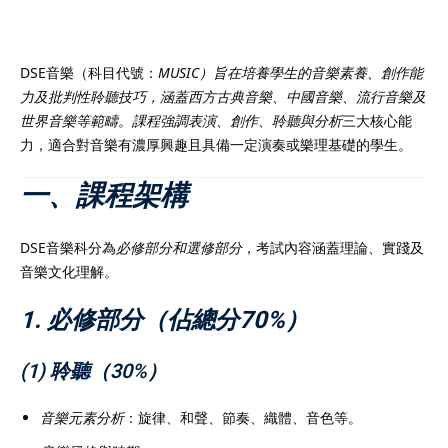
Payment
istance
DSE音樂（科目代號：
MUSIC）旨在培養學生的音樂素養、創作能
力及批判性聆聽技巧，涵蓋西方古典音樂、中國音樂、流行音樂及
）
世界音樂等範疇。課程強調表演、創作、聆聽與分析
三大核心能
力，適合對音樂有濃厚興趣且具備一定演奏或樂理基礎的學生。
）
一、課程架構
DSE音樂科分為
必修部分和選修部分
，考試內容涵蓋理論、實踐及
音樂文化理解。
1. 必修部分（佔總分70%）
(1) 聆聽（30%）
音樂元素分析
：旋律、和聲、節奏、織體、音色等。