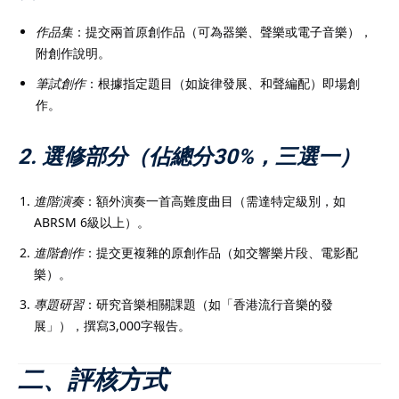
作品集
：提交兩首原創作品（可為器樂、聲樂或電子音樂），
附創作說明。
筆試創作
：根據指定題目（如旋律發展、和聲編配）即場創
作。
2. 選修部分（佔總分30%，三選一）
進階演奏
：額外演奏一首高難度曲目（需達特定級別，如
ABRSM 6級以上）。
進階創作
：提交更複雜的原創作品（如交響樂片段、電影配
樂）。
專題研習
：研究音樂相關課題（如「香港流行音樂的發
展」），撰寫3,000字報告。
二、評核方式